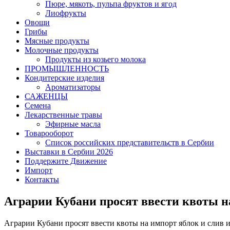
Пюре, мякоть, пульпа фруктов и ягод
Лиофрукты
Овощи
Грибы
Мясные продукты
Молочные продукты
Продукты из козьего молока
ПРОМЫШЛЕННОСТЬ
Кондитерские изделия
Ароматизаторы
САЖЕНЦЫ
Семена
Лекарственные травы
Эфирные масла
Товарооборот
Список российских представительств в Сербии
Выставки в Сербии 2026
Поддержите Движение
Импорт
Контакты
Аграрии Кубани просят ввести квоты н
Аграрии Кубани просят ввести квоты на импорт яблок и слив 