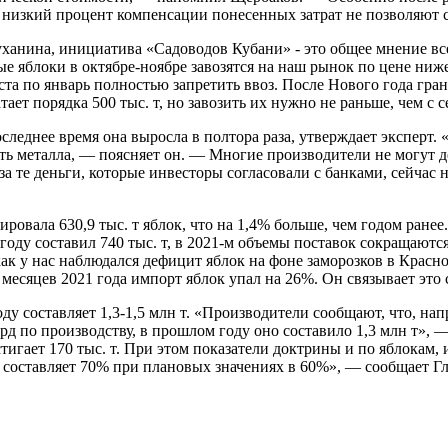
и низкий процент компенсации понесенных затрат не позволяют
анина, инициатива «Садоводов Кубани» - это общее мнение всех
тные яблоки в октябре-ноябре завозятся на наш рынок по цене ни
ста по январь полностью запретить ввоз. После Нового года гра
тает порядка 500 тыс. т, но завозить их нужно не раньше, чем с
следнее время она выросла в полтора раза, утверждает эксперт. 
сть металла, — поясняет он. — Многие производители не могут 
за те деньги, которые инвесторы согласовали с банками, сейчас
ровала 630,9 тыс. т яблок, что на 1,4% больше, чем годом ран
году составил 740 тыс. т, в 2021-м объемы поставок сокращают
как у нас наблюдался дефицит яблок на фоне заморозков в Красно
 месяцев 2021 года импорт яблок упал на 26%. Он связывает это 
у составляет 1,3-1,5 млн т. «Производители сообщают, что, нап
д по производству, в прошлом году оно составило 1,3 млн т», — 
остигает 170 тыс. т. При этом показатели доктрины и по яблокам
 составляет 70% при плановых значениях в 60%», — сообщает Г