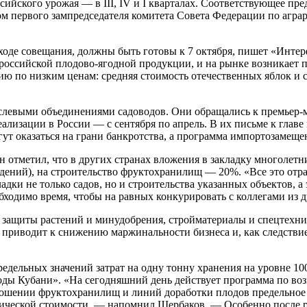
сийского урожая — в III, IV и I кварталах. Соответствующее п
м первого зампредседателя комитета Совета Федерации по агра
ходе совещания, должны быть готовы к 7 октября, пишет «Интер
российской плодово-ягодной продукции, и на рынке возникает п
 по низким ценам: средняя стоимость отечественных яблок и сл
слевыми объединениями садоводов. Они обращались к премьер
ализации в России — с сентября по апрель. В их письме к главе
ут оказаться на грани банкротства, а программа импортозамеще
 отметил, что в других странах вложения в закладку многолетн
дений), на строительство фруктохранилищ — 20%. «Все это отра
ладки не только садов, но и строительства указанных объектов, 
бходимо время, чтобы на равных конкурировать с коллегами из 
 защиты растений и минудобрения, стройматериалы и спецтехник
и приводит к снижению маржинальности бизнеса и, как следстви
едельных значений затрат на одну тонну хранения на уровне 10
воды Кубани». «На сегодняшний день действует программа по во
ошении фруктохранилищ и линий доработки плодов предельное
актической стоимости, — напомнил Щербаков. — Особенно после р