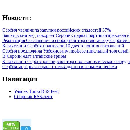
Новости:
Сербия увеличила закупки российских сладостей 37%
Башкирский мёд покоряет Сербию: первая партия отправлена н
Реализация Соглашения о свободной торговле между Сербией
Казахстан и Сербия подписали 10 двусторонних соглашений
Сербия предложила Узбекистану преференциальный торговый 
В Сербии едят алтайские грибы
Казахстан и Сербия расширяют торгово-экономическое сотруд
Сербия: аграрная страна с неожиданно высокими ценами
Навигация
Yandex Turbo RSS feed
Сборщик RSS-лент