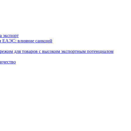
а экспорт
 и ЕАЭС: влияние санкций
режим для товаров с высоким экспортным потенциалом
ничество