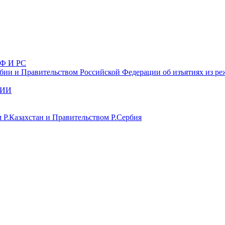
Ф И РС
ии и Правительством Российской Федерации об изъятиях из ре
БИИ
 Р.Казахстан и Правительством Р.Сербия