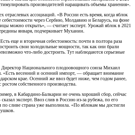
 стимулировать производителей наращивать объемы хранения».
 отраслевых ассоциаций. «В России есть время, когда яблок
же себестоимости через Сербию, Молдавию и Беларусь, на фоне
ницы можно открыть», — считает эксперт. Урожай яблок в 2021
 середины января, подчеркивает Муханин.
«Есть еще и вторичная себестоимость: почти в полтора раза
достроить свои холодильные мощности, так как они брали
 невозможно что-либо достроить. Тут наблюдаются серьезные
ее. Директор Национального плодоовощного союза Михаил
ся. «Есть весенний и осенний импорт, — обращает внимание
дарском крае. Осенний же ввоз будет ниже, чем годом ранее,
с ростом собственного производства.
ример, в Кабардино-Балкарии не очень хороший сбор, сейчас
сказал эксперт. Ввоз слив в Россию из-за рубежа, по его
, и по сливе страна уже выполнила. «По яблокам мы достигли
лушков.