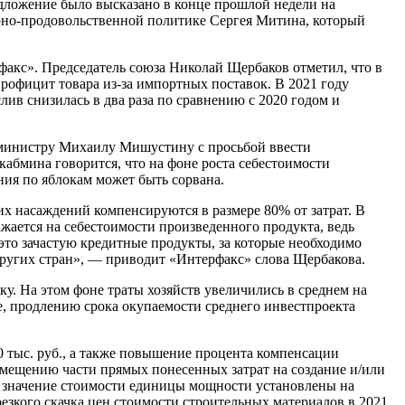
редложение было высказано в конце прошлой недели на
рно-продовольственной политике Сергея Митина, который
факс». Председатель союза Николай Щербаков отметил, что в
рофицит товара из-за импортных поставок. В 2021 году
ив снизилась в два раза по сравнению с 2020 годом и
-министру Михаилу Мишустину с просьбой ввести
 кабмина говорится, что на фоне роста себестоимости
ния по яблокам может быть сорвана.
их насаждений компенсируются в размере 80% от затрат. В
жается на себестоимости произведенного продукта, ведь
а это зачастую кредитные продукты, за которые необходимо
других стран», — приводит «Интерфакс» слова Щербакова.
у. На этом фоне траты хозяйств увеличились в среднем на
е, продлению срока окупаемости среднего инвестпроекта
0 тыс. руб., а также повышение процента компенсации
змещению части прямых понесенных затрат на создание и/или
 значение стоимости единицы мощности установлены на
езкого скачка цен стоимости строительных материалов в 2021