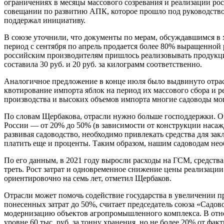
ограничениях в месяцы массового созревания и реализации рос
совещании по развитию АПК, которое прошло под руководство
поддержал инициативу.
В союзе уточнили, что документы по мерам, обсуждавшимся в 
период с сентября по апрель продается более 80% выращенной 
российским производителям пришлось реализовывать продукцию
составила 30 руб. и 20 руб. за килограмм соответственно.
Аналогичное предложение в конце июля было выдвинуто отра
квотирование импорта яблок на период их массового сбора и ре
производства и высоких объемов импорта многие садоводы мог
По словам Щербакова, отрасли нужно больше господдержки. Он
России — от 20% до 50% (в зависимости от конструкции насаж
развивая садоводство, необходимо привлекать средства для зак
платить еще и проценты. Таким образом, нашим садоводам нео
По его данным, в 2021 году выросли расходы на ГСМ, средства
треть. Рост затрат и одновременное снижение цены реализаци
ориентировочно на семь лет, отметил Щербаков.
Отрасли может помочь содействие государства в увеличении пр
понесенных затрат до 50%, считает председатель союза «Садо
модернизацию объектов агропромышленного комплекса. В отн
уровне 60 тыс. руб. за тонну хранения, но не более 20% от ф