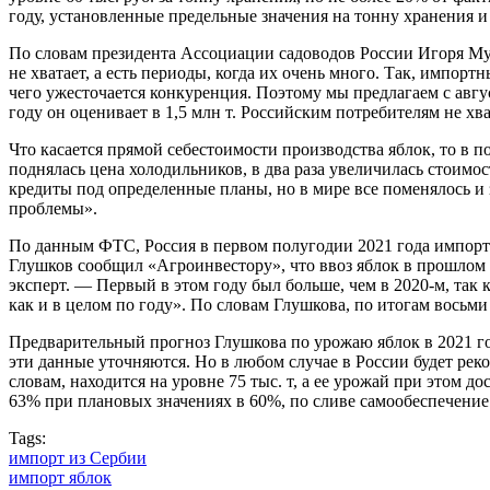
году, установленные предельные значения на тонну хранения 
По словам президента Ассоциации садоводов России Игоря Мух
не хватает, а есть периоды, когда их очень много. Так, импор
чего ужесточается конкуренция. Поэтому мы предлагаем с авгу
году он оценивает в 1,5 млн т. Российским потребителям не хва
Что касается прямой себестоимости производства яблок, то в по
поднялась цена холодильников, в два раза увеличилась стоимо
кредиты под определенные планы, но в мире все поменялось и 
проблемы».
По данным ФТС, Россия в первом полугодии 2021 года импорти
Глушков сообщил «Агроинвестору», что ввоз яблок в прошлом 
эксперт. — Первый в этом году был больше, чем в 2020-м, так 
как и в целом по году». По словам Глушкова, по итогам восьми
Предварительный прогноз Глушкова по урожаю яблок в 2021 год
эти данные уточняются. Но в любом случае в России будет рекор
словам, находится на уровне 75 тыс. т, а ее урожай при этом д
63% при плановых значениях в 60%, по сливе самообеспечение
Tags:
импорт из Сербии
импорт яблок