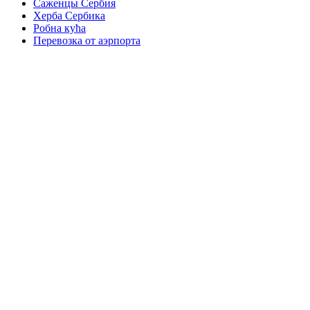
Саженцы Сербия
Херба Сербика
Робна кућа
Перевозка от аэрпорта