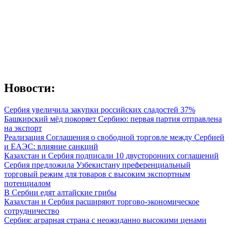
Новости:
Сербия увеличила закупки российских сладостей 37%
Башкирский мёд покоряет Сербию: первая партия отправлена
на экспорт
Реализация Соглашения о свободной торговле между Сербией
и ЕАЭС: влияние санкций
Казахстан и Сербия подписали 10 двусторонних соглашений
Сербия предложила Узбекистану преференциальный
торговый режим для товаров с высоким экспортным
потенциалом
В Сербии едят алтайские грибы
Казахстан и Сербия расширяют торгово-экономическое
сотрудничество
Сербия: аграрная страна с неожиданно высокими ценами