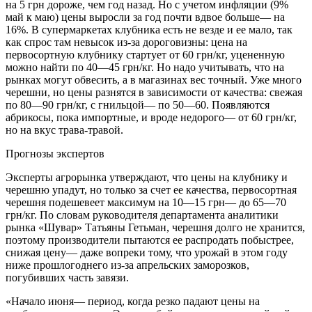
на 5 грн дороже, чем год назад. Но с учетом инфляции (9%
май к маю) цены выросли за год почти вдвое больше— на
16%. В супермаркетах клубника есть не везде и ее мало, так
как спрос там невысок из-за дороговизны: цена на
первосортную клубнику стартует от 60 грн/кг, уцененную
можно найти по 40—45 грн/кг. Но надо учитывать, что на
рынках могут обвесить, а в магазинах вес точный. Уже много
черешни, но цены разнятся в зависимости от качества: свежая
по 80—90 грн/кг, с гнильцой— по 50—60. Появляются
абрикосы, пока импортные, и вроде недорого— от 60 грн/кг,
но на вкус трава-травой.
Прогнозы экспертов
Эксперты агрорынка утверждают, что цены на клубнику и
черешню упадут, но только за счет ее качества, первосортная
черешня подешевеет максимум на 10—15 грн— до 65—70
грн/кг. По словам руководителя департамента аналитики
рынка «Шувар» Татьяны Гетьман, черешня долго не хранится,
поэтому производители пытаются ее распродать побыстрее,
снижая цену— даже вопреки тому, что урожай в этом году
ниже прошлогоднего из-за апрельских заморозков,
погубивших часть завязи.
«Начало июня— период, когда резко падают цены на