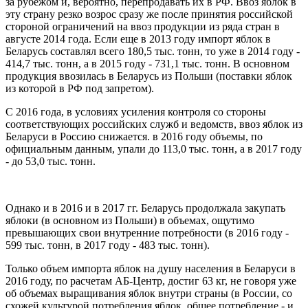
за рубежом и, вероятно, перепродавать их в РФ. Ввоз яблок в
эту страну резко возрос сразу же после принятия российской
стороной ограничений на ввоз продукции из ряда стран в
августе 2014 года. Если еще в 2013 году импорт яблок в
Беларусь составлял всего 180,5 тыс. тонн, то уже в 2014 году -
414,7 тыс. тонн, а в 2015 году - 731,1 тыс. тонн. В основном
продукция ввозилась в Беларусь из Польши (поставки яблок
из которой в РФ под запретом).
С 2016 года, в условиях усиления контроля со стороны
соответствующих российских служб и ведомств, ввоз яблок из
Беларуси в Россию снижается. в 2016 году объемы, по
официальным данным, упали до 113,0 тыс. тонн, а в 2017 году
- до 53,0 тыс. тонн.
Однако и в 2016 и в 2017 гг. Беларусь продолжала закупать
яблоки (в основном из Польши) в объемах, ощутимо
превышающих свои внутренние потребности (в 2016 году -
599 тыс. тонн, в 2017 году - 483 тыс. тонн).
Только объем импорта яблок на душу населения в Беларуси в
2016 году, по расчетам АБ-Центр, достиг 63 кг, не говоря уже
об объемах выращивания яблок внутри страны (в России, со
схожей культурой потребления яблок, общее потребление - и