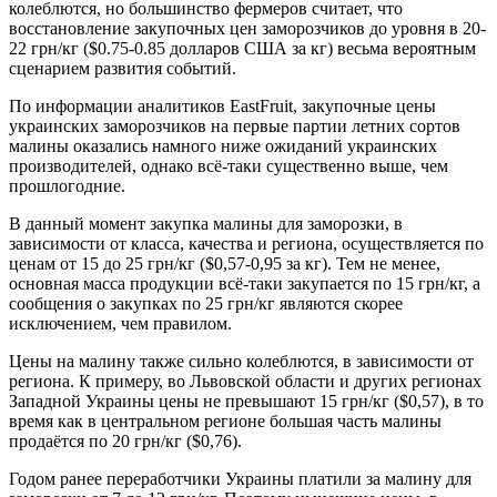
колеблются, но большинство фермеров считает, что
восстановление закупочных цен заморозчиков до уровня в 20-
22 грн/кг ($0.75-0.85 долларов США за кг) весьма вероятным
сценарием развития событий.
По информации аналитиков EastFruit, закупочные цены
украинских заморозчиков на первые партии летних сортов
малины оказались намного ниже ожиданий украинских
производителей, однако всё-таки существенно выше, чем
прошлогодние.
В данный момент закупка малины для заморозки, в
зависимости от класса, качества и региона, осуществляется по
ценам от 15 до 25 грн/кг ($0,57-0,95 за кг). Тем не менее,
основная масса продукции всё-таки закупается по 15 грн/кг, а
сообщения о закупках по 25 грн/кг являются скорее
исключением, чем правилом.
Цены на малину также сильно колеблются, в зависимости от
региона. К примеру, во Львовской области и других регионах
Западной Украины цены не превышают 15 грн/кг ($0,57), в то
время как в центральном регионе большая часть малины
продаётся по 20 грн/кг ($0,76).
Годом ранее переработчики Украины платили за малину для