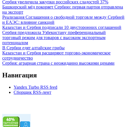
Сербия увеличила закупки российских сладостей 37%
Башкирский мёд покоряет Сербию: первая партия отправлена
на экспорт
Реализация Соглашения о свободной торговле между Сербией
и ЕАЭС: влияние санкций
Казахстан и Сербия подписали 10 двусторонних соглашений
Сербия предложила Узбекистану преференциальный
торговый режим для товаров с высоким экспортным
потенциалом
В Сербии едят алтайские грибы
Казахстан и Сербия расширяют торгово-экономическое
сотрудничество
Сербия: аграрная страна с неожиданно высокими ценами
Навигация
Yandex Turbo RSS feed
Сборщик RSS-лент