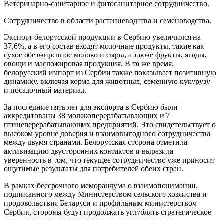
Ветеринарно-санитарное и фитосанитарное сотрудничество.
Сотрудничество в области растениеводства и семеноводства.
Экспорт белорусской продукции в Сербию увеличился на
37,6%, а в его состав входят молочные продукты, такие как
сухое обезжиренное молоко и сыры, а также фрукты, ягоды,
овощи и масложировая продукция. В то же время,
белорусский импорт из Сербии также показывает позитивную
динамику, включая корма для животных, семенную кукурузу
и посадочный материал.
За последние пять лет для экспорта в Сербию были
аккредитованы 38 молокоперерабатывающих и 7
птицеперерабатывающих предприятий. Это свидетельствует о
высоком уровне доверия и взаимовыгодного сотрудничества
между двумя странами. Белорусская сторона отметила
активизацию двусторонних контактов и выразила
уверенность в том, что текущее сотрудничество уже приносит
ощутимые результаты для потребителей обеих стран.
В рамках бессрочного меморандума о взаимопонимании,
подписанного между Министерством сельского хозяйства и
продовольствия Беларуси и профильным министерством
Сербии, стороны будут продолжать углублять стратегическое