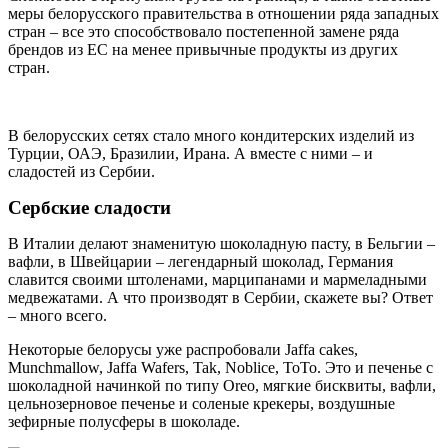
меры белорусского правительства в отношении ряда западных
стран – все это способствовало постепенной замене ряда
брендов из ЕС на менее привычные продукты из других
стран.
В белорусских сетях стало много кондитерских изделий из
Турции, ОАЭ, Бразилии, Ирана. А вместе с ними – и
сладостей из Сербии.
Сербские сладости
В Италии делают знаменитую шоколадную пасту, в Бельгии –
вафли, в Швейцарии – легендарный шоколад, Германия
славится своими штоленами, марципанами и мармеладными
медвежатами. А что производят в Сербии, скажете вы? Ответ
– много всего.
Некоторые белорусы уже распробовали Jaffa cakes,
Munchmallow, Jaffa Wafers, Tak, Noblice, ToTo. Это и печенье с
шоколадной начинкой по типу Oreo, мягкие бисквиты, вафли,
цельнозерновое печенье и соленые крекеры, воздушные
зефирные полусферы в шоколаде.