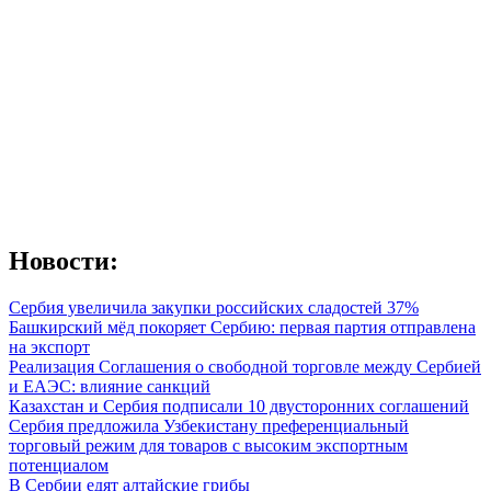
Новости:
Сербия увеличила закупки российских сладостей 37%
Башкирский мёд покоряет Сербию: первая партия отправлена
на экспорт
Реализация Соглашения о свободной торговле между Сербией
и ЕАЭС: влияние санкций
Казахстан и Сербия подписали 10 двусторонних соглашений
Сербия предложила Узбекистану преференциальный
торговый режим для товаров с высоким экспортным
потенциалом
В Сербии едят алтайские грибы