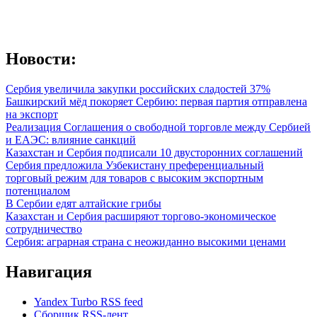
Новости:
Сербия увеличила закупки российских сладостей 37%
Башкирский мёд покоряет Сербию: первая партия отправлена
на экспорт
Реализация Соглашения о свободной торговле между Сербией
и ЕАЭС: влияние санкций
Казахстан и Сербия подписали 10 двусторонних соглашений
Сербия предложила Узбекистану преференциальный
торговый режим для товаров с высоким экспортным
потенциалом
В Сербии едят алтайские грибы
Казахстан и Сербия расширяют торгово-экономическое
сотрудничество
Сербия: аграрная страна с неожиданно высокими ценами
Навигация
Yandex Turbo RSS feed
Сборщик RSS-лент