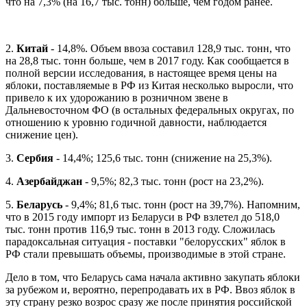
что на 7,3% (на 16,7 тыс. тонн) больше, чем годом ранее.
2.
Китай
- 14,8%. Объем ввоза составил 128,9 тыс. тонн, что
на 28,8 тыс. тонн больше, чем в 2017 году. Как сообщается в
полной версии исследования, в настоящее время цены на
яблоки, поставляемые в РФ из Китая несколько выросли, что
привело к их удорожанию в розничном звене в
Дальневосточном ФО (в остальных федеральных округах, по
отношению к уровню годичной давности, наблюдается
снижение цен).
3.
Сербия
- 14,4%; 125,6 тыс. тонн (снижение на 25,3%).
4.
Азербайджан
- 9,5%; 82,3 тыс. тонн (рост на 23,2%).
5.
Беларусь
- 9,4%; 81,6 тыс. тонн (рост на 39,7%). Напомним,
что в 2015 году импорт из Беларуси в РФ взлетел до 518,0
тыс. тонн против 116,9 тыс. тонн в 2013 году. Сложилась
парадоксальная ситуация - поставки "белорусских" яблок в
РФ стали превышать объемы, производимые в этой стране.
Дело в том, что Беларусь сама начала активно закупать яблоки
за рубежом и, вероятно, перепродавать их в РФ. Ввоз яблок в
эту страну резко возрос сразу же после принятия российской