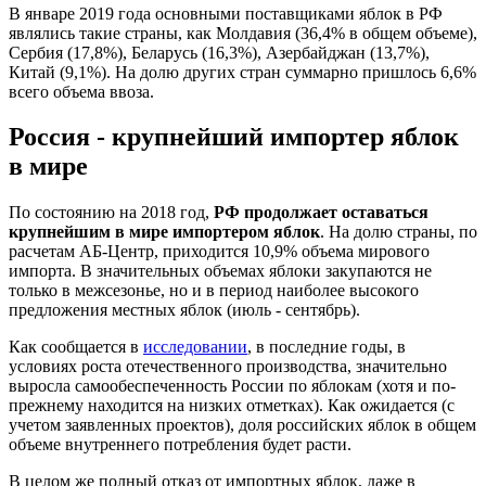
В январе 2019 года основными поставщиками яблок в РФ
являлись такие страны, как Молдавия (36,4% в общем объеме),
Сербия (17,8%), Беларусь (16,3%), Азербайджан (13,7%),
Китай (9,1%). На долю других стран суммарно пришлось 6,6%
всего объема ввоза.
Россия - крупнейший импортер яблок
в мире
По состоянию на 2018 год,
РФ продолжает оставаться
крупнейшим в мире импортером яблок
. На долю страны, по
расчетам АБ-Центр, приходится 10,9% объема мирового
импорта. В значительных объемах яблоки закупаются не
только в межсезонье, но и в период наиболее высокого
предложения местных яблок (июль - сентябрь).
Как сообщается в
исследовании
, в последние годы, в
условиях роста отечественного производства, значительно
выросла самообеспеченность России по яблокам (хотя и по-
прежнему находится на низких отметках). Как ожидается (с
учетом заявленных проектов), доля российских яблок в общем
объеме внутреннего потребления будет расти.
В целом же полный отказ от импортных яблок, даже в