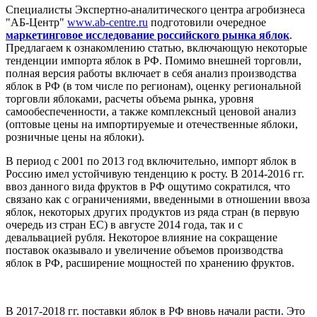
Специалисты Экспертно-аналитического центра агробизнеса
"АБ-Центр"
www.ab-centre.ru
подготовили очередное
маркетинговое исследование российского рынка яблок
.
Предлагаем к ознакомлению статью, включающую некоторые
тенденции импорта яблок в РФ. Помимо внешней торговли,
полная версия работы включает в себя анализ производства
яблок в РФ (в том числе по регионам), оценку региональной
торговли яблоками, расчеты объема рынка, уровня
самообеспеченности, а также комплексный ценовой анализ
(оптовые цены на импортируемые и отечественные яблоки,
розничные цены на яблоки).
В период с 2001 по 2013 год включительно, импорт яблок в
Россию имел устойчивую тенденцию к росту. В 2014-2016 гг.
ввоз данного вида фруктов в РФ ощутимо сократился, что
связано как с ограничениями, введенными в отношении ввоза
яблок, некоторых других продуктов из ряда стран (в первую
очередь из стран ЕС) в августе 2014 года, так и с
девальвацией рубля. Некоторое влияние на сокращение
поставок оказывало и увеличение объемов производства
яблок в РФ, расширение мощностей по хранению фруктов.
В 2017-2018 гг. поставки яблок в РФ вновь начали расти. Это