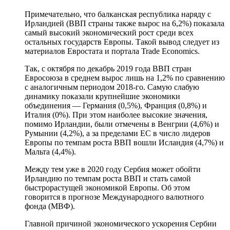
Примечательно, что балканская республика наряду с
Ирландией (ВВП страны также вырос на 6,2%) показала
самый высокий экономический рост среди всех
остальных государств Европы. Такой вывод следует из
материалов Евростата и портала Trade Economics.
Так, с октября по декабрь 2019 года ВВП стран
Евросоюза в среднем вырос лишь на 1,2% по сравнению
с аналогичным периодом 2018-го. Самую слабую
динамику показали крупнейшие экономики
объединения — Германия (0,5%), Франция (0,8%) и
Италия (0%). При этом наиболее высокие значения,
помимо Ирландии, были отмечены в Венгрии (4,6%) и
Румынии (4,2%), а за пределами ЕС в число лидеров
Европы по темпам роста ВВП вошли Исландия (4,7%) и
Мальта (4,4%).
Между тем уже в 2020 году Сербия может обойти
Ирландию по темпам роста ВВП и стать самой
быстрорастущей экономикой Европы. Об этом
говорится в прогнозе Международного валютного
фонда (МВФ).
Главной причиной экономического ускорения Сербии