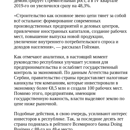
демонстрирует стремительный рост, а в IV квартале
2019-го он увеличился сразу на 48,3%.
«Строительство как основное звено цепи тянет за собой
всё остальное: формирование современных
производственных предприятий и деловых центров,
привлечение иностранных капиталов, создание рабочих
мест, повышение выпуска новой продукции,
увеличение внутреннего потребительского спроса и
доходов населения», — рассказал Гойхман.
Как отмечают аналитики, в настоящий момент
руководство республики улучшает условия для
предпринимательства и ослабляет государственный
контроль за экономикой. По данным Агентства развития
Сербии, правительство страны предоставляет налоговые
каникулы тем компаниям, которые инвестировали в
экономику более €8,5 млн и создали 100 рабочих мест.
Помимо этого, предприятиям, имеющим
государственную важность, власти выделяют землю по
цене ниже рыночной.
Подобные действия, в свою очередь, усиливают интерес
инвесторов к республике. Так, за последние десять лет
страна поднялась в рейтинге Всемирного банка Doing
Business с 88-го на 48-е место.