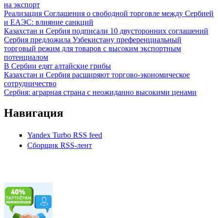
на экспорт
Реализация Соглашения о свободной торговле между Сербией
и ЕАЭС: влияние санкций
Казахстан и Сербия подписали 10 двусторонних соглашений
Сербия предложила Узбекистану преференциальный
торговый режим для товаров с высоким экспортным
потенциалом
В Сербии едят алтайские грибы
Казахстан и Сербия расширяют торгово-экономическое
сотрудничество
Сербия: аграрная страна с неожиданно высокими ценами
Навигация
Yandex Turbo RSS feed
Сборщик RSS-лент