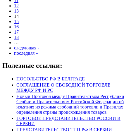
11
12
13
14
15
16
17
18
…
следующая ›
последняя »
Полезные ссылки:
ПОСОЛЬСТВО РФ В БЕЛГРАДЕ
СОГЛАШЕНИЕ О СВОБОДНОЙ ТОРГОВЛЕ
МЕЖДУ РФ И РС
Новый Протокол между Правительством Республики
Сербии и Правительством Российской Федерации об
изъятиях из режима свободний торговли и Правилах
определения страны происхождения товаров
ТОРГОВОЕ ПРЕДСТАВИТЕЛЬСТВО РОССИИ В
СЕРБИИ
ПРЕДСТАВИТЕЛЬСТВО ТПП РФ В СЕРБИИ