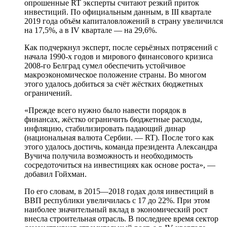
опрошенные RT эксперты считают резкий приток
инвестиций. По официальным данным, в III квартале
2019 года объём капиталовложений в страну увеличился
на 17,5%, а в IV квартале — на 29,6%.
Как подчеркнул эксперт, после серьёзных потрясений с
начала 1990-х годов и мирового финансового кризиса
2008-го Белград сумел обеспечить устойчивое
макроэкономическое положение страны. Во многом
этого удалось добиться за счёт жёстких бюджетных
ограничений.
«Прежде всего нужно было навести порядок в
финансах, жёстко ограничить бюджетные расходы,
инфляцию, стабилизировать падающий динар
(национальная валюта Сербии. — RT). После того как
этого удалось достичь, команда президента Александра
Вучича получила возможность и необходимость
сосредоточиться на инвестициях как основе роста», —
добавил Гойхман.
По его словам, в 2015—2018 годах доля инвестиций в
ВВП республики увеличилась с 17 до 22%. При этом
наиболее значительный вклад в экономический рост
внесла строительная отрасль. В последнее время сектор