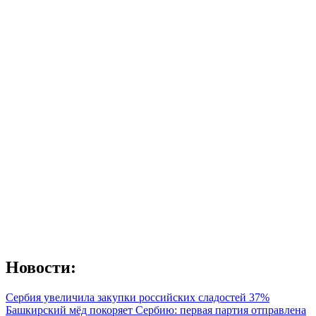
Новости:
Сербия увеличила закупки российских сладостей 37%
Башкирский мёд покоряет Сербию: первая партия отправлена