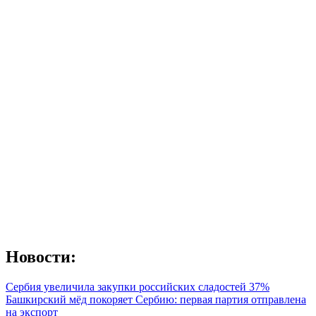
Новости:
Сербия увеличила закупки российских сладостей 37%
Башкирский мёд покоряет Сербию: первая партия отправлена
на экспорт