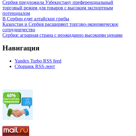
Сербия предложила Узбекистану преференциальный
торговый режим для товаров с высоким экспортным
потенциалом
В Сербии едят алтайские грибы
Казахстан и Сербия расширяют торгово-экономическое
сотрудничество
Сербия: аграрная страна с неожиданно высокими ценами
Навигация
Yandex Turbo RSS feed
Сборщик RSS-лент