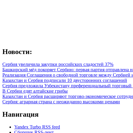
Новости:
Сербия увеличила закупки российских сладостей 37%
Башкирский мёд покоряет Сербию: первая партия отправлена н
Реализация Соглашения о свободной торговле между Сербией
Казахстан и Сербия подписали 10 двусторонних соглашений
Сербия предложила Узбекистану преференциальный торговый 
В Сербии едят алтайские грибы
Казахстан и Сербия расширяют торгово-экономическое сотруд
Сербия: аграрная страна с неожиданно высокими ценами
Навигация
Yandex Turbo RSS feed
Сборщик RSS-лент