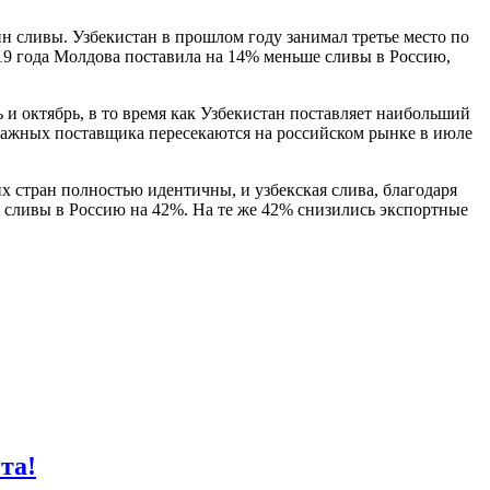
н сливы. Узбекистан в прошлом году занимал третье место по
019 года Молдова поставила на 14% меньше сливы в Россию,
 и октябрь, в то время как Узбекистан поставляет наибольший
а важных поставщика пересекаются на российском рынке в июле
х стран полностью идентичны, и узбекская слива, благодаря
т сливы в Россию на 42%. На те же 42% снизились экспортные
та!