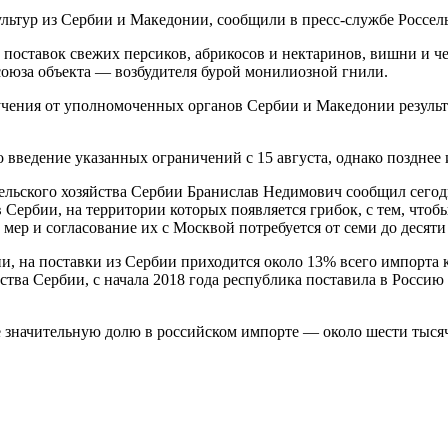
культур из Сербии и Македонии, сообщили в пресс-службе Россел
поставок свежих персиков, абрикосов и нектаринов, вишни и че
союза объекта — возбудителя бурой монилиозной гнили.
лучения от уполномоченных органов Сербии и Македонии результ
о введение указанных ограничений с 15 августа, однако позднее
ельского хозяйства Сербии Бранислав Недимович сообщил сегод
Сербии, на территории которых появляется грибок, с тем, чтобы
мер и согласование их с Москвой потребуется от семи до десяти
на поставки из Сербии приходится около 13% всего импорта ко
йства Сербии, с начала 2018 года республика поставила в Росси
 значительную долю в российском импорте — около шести тысячи