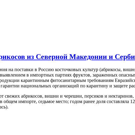
брикосов из Северной Македонии и Серб
ения на поставки в Россию косточковых культур (абрикосы, вишн
 выявлением в импортных партиях фруктов, зараженных опасны
продукции карантинным фитосанитарным требованиям Евразийск
гарантии национальных организаций по карантину и защите рас
вежих абрикосов, вишни и черешни, персиков и нектаринов, сл
в общем импорте, седьмое место; годом ранее доля составляла 12
сь).