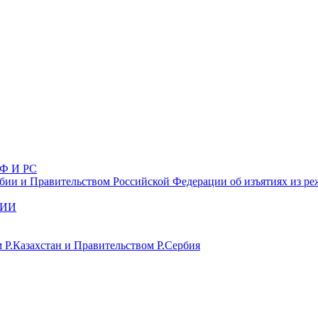
Ф И РС
ии и Правительством Российской Федерации об изъятиях из ре
БИИ
 Р.Казахстан и Правительством Р.Сербия