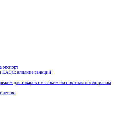
а экспорт
 и ЕАЭС: влияние санкций
режим для товаров с высоким экспортным потенциалом
ничество