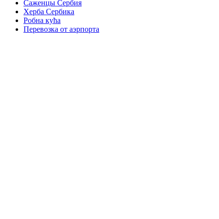
Саженцы Сербия
Херба Сербика
Робна кућа
Перевозка от аэрпорта