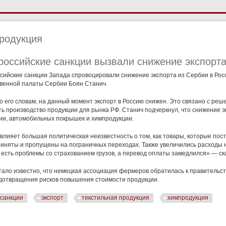
родукция
российские санкции вызвали снижение экспорта
сийские санкции Запада спровоцировали снижение экспорта из Сербии в Ро
венной палаты Сербии Боян Станич.
о его словам, на данный момент экспорт в Россию снижен. Это связано с ре
ть производство продукции для рынка РФ. Станич подчеркнул, что снижение 
ии, автомобильных покрышек и химпродукции.
 влияет большая политическая неизвестность о том, как товары, которые пос
риняты и пропущены на пограничных переходах. Также увеличились расходы 
 есть проблемы со страхованием грузов, а перевод оплаты замедлился» — ск
тало известно, что немецкая ассоциация фермеров обратилась к правительс
дотвращения рисков повышения стоимости продукции.
санкции
экспорт
текстильная продукция
химпродукция