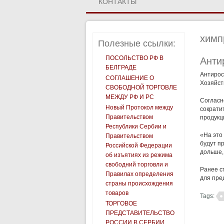
КОНТАКТЫ
химп
Полезные ссылки:
ПОСОЛЬСТВО РФ В
Анти
БЕЛГРАДЕ
Антирос
СОГЛАШЕНИЕ О
Хозяйст
СВОБОДНОЙ ТОРГОВЛЕ
МЕЖДУ РФ И РС
Согласн
Новый Протокол между
сократи
Правительством
продукц
Республики Сербии и
«На это
Правительством
будут п
Российской Федерации
дольше,
об изъятиях из режима
свободний торговли и
Ранее с
Правилах определения
для пре
страны происхождения
товаров
Tags:
ТОРГОВОЕ
ПРЕДСТАВИТЕЛЬСТВО
РОССИИ В СЕРБИИ