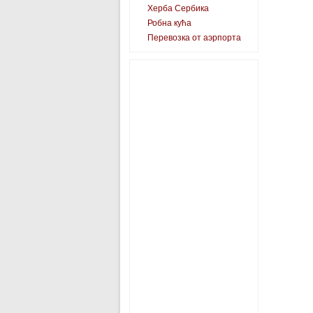
Херба Сербика
Робна кућа
Перевозка от аэрпорта