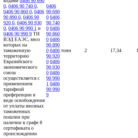
кодами
0406 90 690
0
,
0406 90 740 0
,
0406
0406 90 860 0
,
0406
90 690
90 890 0
,
0406 90
0
0406
920 0
,
0406 90 930
90 740
0
,
0406 90 990 1
и
0
0406
0406 90 990 9
ТН
90 860
ВЭД ЕАЭС, ввоз
0
0406
которых на
90 890
таможенную
0
0406
тонн
2
17,34
территорию
90 920
Евразийского
0
0406
экономического
90 930
союза
0
0406
осуществляется с
90 990
применением
1
0406
тарифной
90 990
преференции в
9
виде освобождения
от уплаты ввозных
таможенных
пошлин при
наличии в графе 8
сертификата о
происхождении