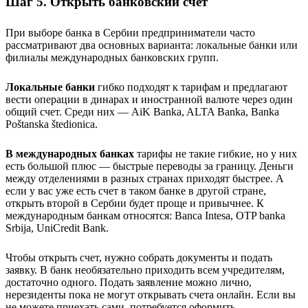
Шаг 5. Открыть банковский счет
При выборе банка в Сербии предприниматели часто
рассматривают два основных варианта: локальные банки или
филиалы международных банковских групп.
Локальные банки
гибко подходят к тарифам и предлагают
вести операции в динарах и иностранной валюте через один
общий счет. Среди них — AiK Banka, ALTA Banka, Banka
Poštanska štedionica.
В международных банках
тарифы не такие гибкие, но у них
есть большой плюс — быстрые переводы за границу. Деньги
между отделениями в разных странах приходят быстрее. А
если у вас уже есть счет в таком банке в другой стране,
открыть второй в Сербии будет проще и привычнее. К
международным банкам относятся: Banca Intesa, OTP banka
Srbija, UniCredit Bank.
Чтобы открыть счет, нужно собрать документы и подать
заявку. В банк необязательно приходить всем учредителям,
достаточно одного. Подать заявление можно лично,
нерезиденты пока не могут открывать счета онлайн. Если вы
не можете приехать сами, потребуется оформить