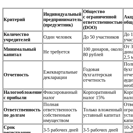
Общество
Индивидуальный
с ограниченной
Акц
Критерий
предприниматель
ответственностью
общ
(предузетник)
(DOO)
Количество
До 
Один человек
До 50 участников
учредителей
уча
От 3
Минимальный
100 динаров, около
Не требуется
дина
капитал
80 рублей
2,5 
Пол
Годовая
бухг
Ежеквартальные
Отчетность
бухгалтерская
отче
декларации
отчетность
ауди
нео
Налогообложение
Фиксированный
Корпоративный
Кор
с прибыли
налог
налог 15%
нал
Полная
Отв
Ответственность
ответственность
Только вложенный
огр
по долгам
собственным
уставный капитал
уст
имуществом
кап
Срок
10-2
3-5 рабочих дней
3-5 рабочих дней
регистрации
дне