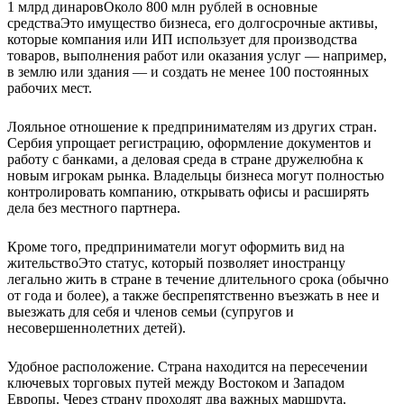
1 млрд динаров
Около 800 млн рублей
в
основные
средства
Это имущество бизнеса, его долгосрочные активы,
которые компания или ИП использует для производства
товаров, выполнения работ или оказания услуг
— например,
в землю или здания — и создать не менее 100 постоянных
рабочих мест.
Лояльное отношение к предпринимателям из других стран.
Сербия упрощает регистрацию, оформление документов и
работу с банками, а деловая среда в стране дружелюбна к
новым игрокам рынка. Владельцы бизнеса могут полностью
контролировать компанию, открывать офисы и расширять
дела без местного партнера.
Кроме того, предприниматели могут оформить
вид на
жительство
Это статус, который позволяет иностранцу
легально жить в стране в течение длительного срока (обычно
от года и более), а также беспрепятственно въезжать в нее и
выезжать
для себя и членов семьи (супругов и
несовершеннолетних детей).
Удобное расположение.
Страна находится на пересечении
ключевых торговых путей между Востоком и Западом
Европы. Через страну проходят два важных маршрута.