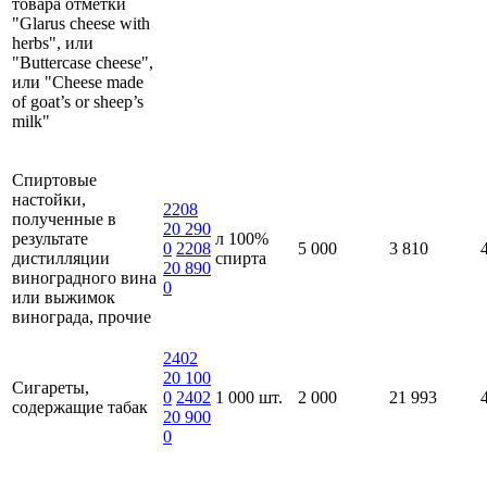
товара отметки
"Glarus cheese with
herbs", или
"Buttercase cheese",
или "Cheese made
of goat’s or sheep’s
milk"
Спиртовые
настойки,
2208
полученные в
20 290
результате
л 100%
0
2208
5 000
3 810
дистилляции
спирта
20 890
виноградного вина
0
или выжимок
винограда, прочие
2402
20 100
Сигареты,
0
2402
1 000 шт.
2 000
21 993
содержащие табак
20 900
0