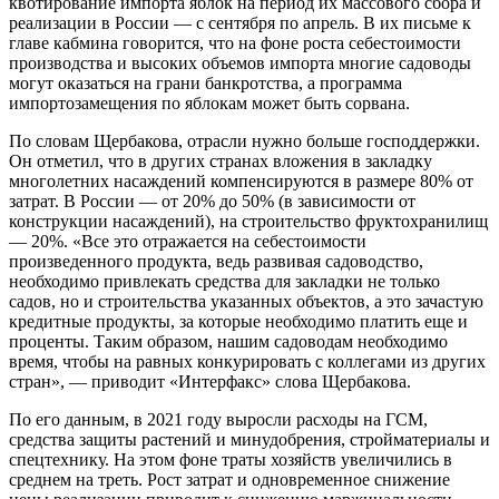
квотирование импорта яблок на период их массового сбора и
реализации в России — с сентября по апрель. В их письме к
главе кабмина говорится, что на фоне роста себестоимости
производства и высоких объемов импорта многие садоводы
могут оказаться на грани банкротства, а программа
импортозамещения по яблокам может быть сорвана.
По словам Щербакова, отрасли нужно больше господдержки.
Он отметил, что в других странах вложения в закладку
многолетних насаждений компенсируются в размере 80% от
затрат. В России — от 20% до 50% (в зависимости от
конструкции насаждений), на строительство фруктохранилищ
— 20%. «Все это отражается на себестоимости
произведенного продукта, ведь развивая садоводство,
необходимо привлекать средства для закладки не только
садов, но и строительства указанных объектов, а это зачастую
кредитные продукты, за которые необходимо платить еще и
проценты. Таким образом, нашим садоводам необходимо
время, чтобы на равных конкурировать с коллегами из других
стран», — приводит «Интерфакс» слова Щербакова.
По его данным, в 2021 году выросли расходы на ГСМ,
средства защиты растений и минудобрения, стройматериалы и
спецтехнику. На этом фоне траты хозяйств увеличились в
среднем на треть. Рост затрат и одновременное снижение