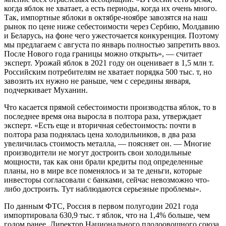
когда яблок не хватает, а есть периоды, когда их очень много.
Так, импортные яблоки в октябре-ноябре завозятся на наш
рынок по цене ниже себестоимости через Сербию, Молдавию
и Беларусь, на фоне чего ужесточается конкуренция. Поэтому
мы предлагаем с августа по январь полностью запретить ввоз.
После Нового года границы можно открыть», — считает
эксперт. Урожай яблок в 2021 году он оценивает в 1,5 млн т.
Российским потребителям не хватает порядка 500 тыс. т, но
завозить их нужно не раньше, чем с середины января,
подчеркивает Муханин.
Что касается прямой себестоимости производства яблок, то в
последнее время она выросла в полтора раза, утверждает
эксперт. «Есть еще и вторичная себестоимость: почти в
полтора раза поднялась цена холодильников, в два раза
увеличилась стоимость металла, — поясняет он. — Многие
производители не могут достроить свои холодильные
мощности, так как они брали кредиты под определенные
планы, но в мире все поменялось и за те деньги, которые
инвесторы согласовали с банками, сейчас невозможно что-
либо достроить. Тут наблюдаются серьезные проблемы».
По данным ФТС, Россия в первом полугодии 2021 года
импортировала 630,9 тыс. т яблок, что на 1,4% больше, чем
годом ранее. Директор Национального плодоовощного союза