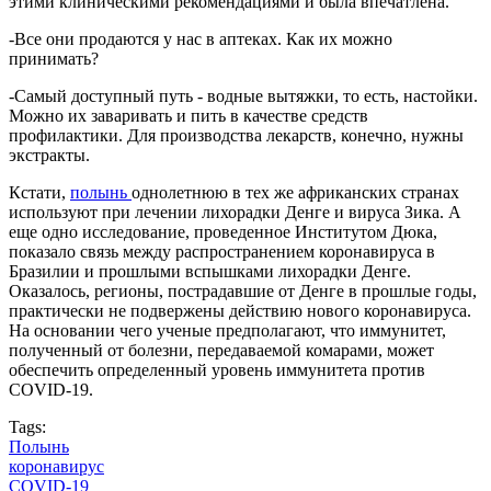
этими клиническими рекомендациями и была впечатлена.
-Все они продаются у нас в аптеках. Как их можно
принимать?
-Самый доступный путь - водные вытяжки, то есть, настойки.
Можно их заваривать и пить в качестве средств
профилактики. Для производства лекарств, конечно, нужны
экстракты.
Кстати,
полынь
однолетнюю в тех же африканских странах
используют при лечении лихорадки Денге и вируса Зика. А
еще одно исследование, проведенное Институтом Дюка,
показало связь между распространением коронавируса в
Бразилии и прошлыми вспышками лихорадки Денге.
Оказалось, регионы, пострадавшие от Денге в прошлые годы,
практически не подвержены действию нового коронавируса.
На основании чего ученые предполагают, что иммунитет,
полученный от болезни, передаваемой комарами, может
обеспечить определенный уровень иммунитета против
COVID-19.
Tags:
Полынь
коронавирус
COVID-19