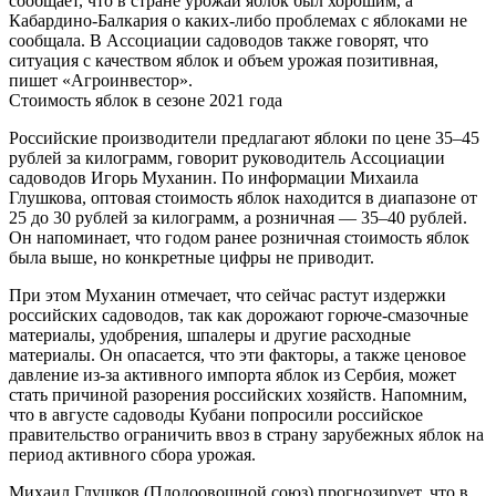
сообщает, что в стране урожай яблок был хорошим, а
Кабардино-Балкария о каких-либо проблемах с яблоками не
сообщала. В Ассоциации садоводов также говорят, что
ситуация с качеством яблок и объем урожая позитивная,
пишет «Агроинвестор».
Стоимость яблок в сезоне 2021 года
Российские производители предлагают яблоки по цене 35–45
рублей за килограмм, говорит руководитель Ассоциации
садоводов Игорь Муханин. По информации Михаила
Глушкова, оптовая стоимость яблок находится в диапазоне от
25 до 30 рублей за килограмм, а розничная — 35–40 рублей.
Он напоминает, что годом ранее розничная стоимость яблок
была выше, но конкретные цифры не приводит.
При этом Муханин отмечает, что сейчас растут издержки
российских садоводов, так как дорожают горюче-смазочные
материалы, удобрения, шпалеры и другие расходные
материалы. Он опасается, что эти факторы, а также ценовое
давление из-за активного импорта яблок из Сербия, может
стать причиной разорения российских хозяйств. Напомним,
что в августе садоводы Кубани попросили российское
правительство ограничить ввоз в страну зарубежных яблок на
период активного сбора урожая.
Михаил Глушков (Плодоовощной союз) прогнозирует, что в