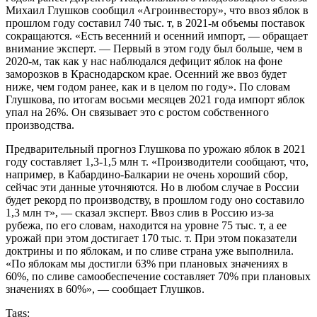
Михаил Глушков сообщил «Агроинвестору», что ввоз яблок в
прошлом году составил 740 тыс. т, в 2021-м объемы поставок
сокращаются. «Есть весенний и осенний импорт, — обращает
внимание эксперт. — Первый в этом году был больше, чем в
2020-м, так как у нас наблюдался дефицит яблок на фоне
заморозков в Краснодарском крае. Осенний же ввоз будет
ниже, чем годом ранее, как и в целом по году». По словам
Глушкова, по итогам восьми месяцев 2021 года импорт яблок
упал на 26%. Он связывает это с ростом собственного
производства.
Предварительный прогноз Глушкова по урожаю яблок в 2021
году составляет 1,3-1,5 млн т. «Производители сообщают, что,
например, в Кабардино-Балкарии не очень хороший сбор,
сейчас эти данные уточняются. Но в любом случае в России
будет рекорд по производству, в прошлом году оно составило
1,3 млн т», — сказал эксперт. Ввоз слив в Россию из-за
рубежа, по его словам, находится на уровне 75 тыс. т, а ее
урожай при этом достигает 170 тыс. т. При этом показатели
доктрины и по яблокам, и по сливе страна уже выполнила.
«По яблокам мы достигли 63% при плановых значениях в
60%, по сливе самообеспечение составляет 70% при плановых
значениях в 60%», — сообщает Глушков.
Tags: