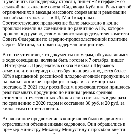
и увеличить господдержку отрасли, пишет «Интерфакс» со
ссылкой на заявление союза «Садоводы Кубани». Речь идет об
ограничениях в месяцы массового созревания и реализации
российского урожая — в III, IV и I кварталах.
Соответствующее предложение было высказано в конце
прошлой недели на совещании по развитию АПК, которое
прошло под руководством первого зампредседателя комитета
Совета Федерации по аграрно-продовольственной политике
Сергея Митина, который поддержал инициативу.
В союзе уточнили, что документы по мерам, обсуждавшимся
в ходе совещания, должны быть готовы к 7 октября, пишет
«Интерфакс». Председатель союза Николай Щербаков
отметил, что в период с сентября по апрель продается более
80% выращенной российской плодово-ягодной продукции, и
на рынке возникает профицит товара из-за импортных
поставок. В 2021 году российским производителям пришлось
реализовывать продукцию по низким ценам: средняя
стоимость отечественных яблок и слив снизилась в два раза
по сравнению с 2020 годом и составила 30 руб. и 20 руб. за
килограмм соответственно.
Аналогичное предложение в конце июля было выдвинуто
отраслевыми объединениями садоводов. Они обращались к
премьер-министру Михаилу Мишустину с просьбой ввести