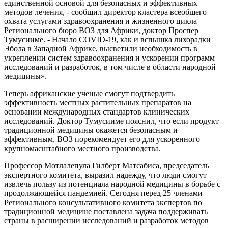
единственной основой для безопасных и эффективных
методов лечения, - сообщил директор кластера всеобщего
охвата услугами здравоохранения и жизненного цикла
Регионального бюро ВОЗ для Африки, доктор Проспер
Тумусииме. - Начало COVID-19, как и вспышка лихорадки
Эбола в Западной Африке, высветили необходимость в
укреплении систем здравоохранения и ускорении программ
исследований и разработок, в том числе в области народной
медицины».
Теперь африканские ученые смогут подтвердить
эффективность местных растительных препаратов на
основании международных стандартов клинических
исследований. Доктор Тумусииме пояснил, что если продукт
традиционной медицины окажется безопасным и
эффективным, ВОЗ порекомендует его для ускоренного
крупномасштабного местного производства.
Профессор Мотлалепула Гилберт Матсабиса, председатель
экспертного комитета, выразил надежду, что люди смогут
извлечь пользу из потенциала народной медицины в борьбе с
продолжающейся пандемией. Сегодня перед 25 членами
Регионального консультативного комитета экспертов по
традиционной медицине поставлена задача поддерживать
страны в расширении исследований и разработок методов