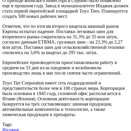
О приходе японского инвестора в Сербию было объявлено
еще в прошлом году. Завод в муниципалитете Инджия должен
стать первой европейской площадкой Toyo Tires. Планируется
создать 500 новых рабочих мест.
Отметим, что по итогам второго квартала шинный рынок
Европы испытал падение. Поставки легковых шин для
вторичного рынка сократились на 31,3% до 35 млн штук,
согласно данным ETRMA, грузовых шин - на 23,3% до 2,27
млн штук. Поставки шин для сельскохозяйственной техники
снизились на 3,6% за квартал до 295 тыс. штук.
Европейские производители приостанавливали работу в
среднем на 33 дня из-за пандемии и возобновили
производство лишь в мае после снятия части ограничений.
Toyo Tire Corporation имеет сеть подразделений и
представительств более чем в 100 странах мира. Корпорация
была основана в 1945 году, головной офис располагается в
Итами (Япония). Основная деятельность корпорации
базируется на трех составляющих: шинная продукция,
автомобильные компоненты и технологии, а также
химическая продукция и препараты.
Tags:
Инджия