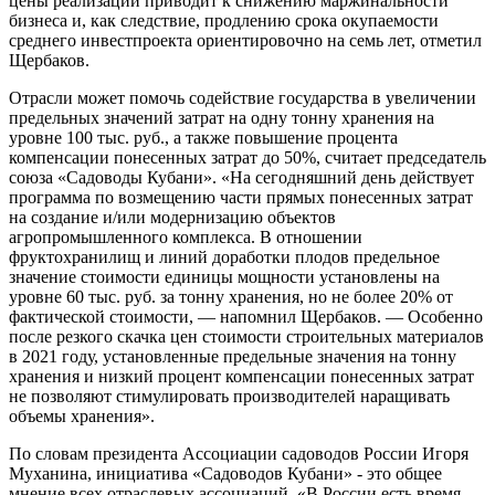
цены реализации приводит к снижению маржинальности
бизнеса и, как следствие, продлению срока окупаемости
среднего инвестпроекта ориентировочно на семь лет, отметил
Щербаков.
Отрасли может помочь содействие государства в увеличении
предельных значений затрат на одну тонну хранения на
уровне 100 тыс. руб., а также повышение процента
компенсации понесенных затрат до 50%, считает председатель
союза «Садоводы Кубани». «На сегодняшний день действует
программа по возмещению части прямых понесенных затрат
на создание и/или модернизацию объектов
агропромышленного комплекса. В отношении
фруктохранилищ и линий доработки плодов предельное
значение стоимости единицы мощности установлены на
уровне 60 тыс. руб. за тонну хранения, но не более 20% от
фактической стоимости, — напомнил Щербаков. — Особенно
после резкого скачка цен стоимости строительных материалов
в 2021 году, установленные предельные значения на тонну
хранения и низкий процент компенсации понесенных затрат
не позволяют стимулировать производителей наращивать
объемы хранения».
По словам президента Ассоциации садоводов России Игоря
Муханина, инициатива «Садоводов Кубани» - это общее
мнение всех отраслевых ассоциаций. «В России есть время,