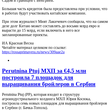
Садом и границей с Венгрией.
Большая часть кредитов была предоставлена при условии, что
в работах будут участвовать китайские компании.
При этом журналист Мият Лакичевич сообщила, что на самом
деле долг Китаю может составлять до восьми млрд евро и
вырасти до 15 млрд, если включить в него все
запланированные проекты.
ИА Красная Весна
Читайте материал целиком по ссылке:
https://rossaprimavera.ru/news/309aae2a
Perutnina Ptuj МХП за €4,5 млн
построила 7 площадок для
выращивания бройлеров в Сербии
Perutnina Ptuj (PP), которая входит в структуру
агроиндустриального холдинга МХП Юрия Косюка,
построила семь новых площадок для выращивания бройлеров
в Сербии (г. Бачка-Топола).