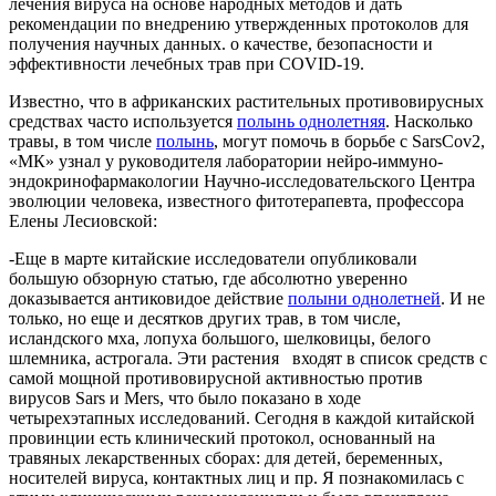
лечения вируса на основе народных методов и дать
рекомендации по внедрению утвержденных протоколов для
получения научных данных. о качестве, безопасности и
эффективности лечебных трав при COVID-19.
Известно, что в африканских растительных противовирусных
средствах часто используется
полынь однолетняя
. Насколько
травы, в том числе
полынь
, могут помочь в борьбе с SarsCov2,
«МК» узнал у руководителя лаборатории нейро-иммуно-
эндокринофармакологии Научно-исследовательского Центра
эволюции человека, известного фитотерапевта, профессора
Елены Лесиовской:
-Еще в марте китайские исследователи опубликовали
большую обзорную статью, где абсолютно уверенно
доказывается антиковидое действие
полыни однолетней
. И не
только, но еще и десятков других трав, в том числе,
исландского мха, лопуха большого, шелковицы, белого
шлемника, астрогала. Эти растения входят в список средств с
самой мощной противовирусной активностью против
вирусов Sars и Mers, что было показано в ходе
четырехэтапных исследований. Сегодня в каждой китайской
провинции есть клинический протокол, основанный на
травяных лекарственных сборах: для детей, беременных,
носителей вируса, контактных лиц и пр. Я познакомилась с