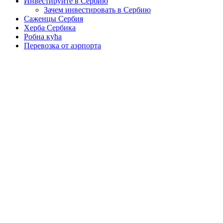
Инвестируйте в Сербию
Зачем инвестировать в Сербию
Саженцы Сербия
Херба Сербика
Робна кућа
Перевозка от аэрпорта