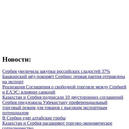
Новости:
Сербия увеличила закупки российских сладостей 37%
Башкирский мёд покоряет Сербию: первая партия отправлена
на экспорт
Реализация Соглашения о свободной торговле между Сербией
и ЕАЭС: влияние санкций
Казахстан и Сербия подписали 10 двусторонних соглашений
Сербия предложила Узбекистану преференциальный
торговый режим для товаров с высоким экспортным
потенциалом
В Сербии едят алтайские грибы
Казахстан и Сербия расширяют торгово-экономическое
сотрудничество