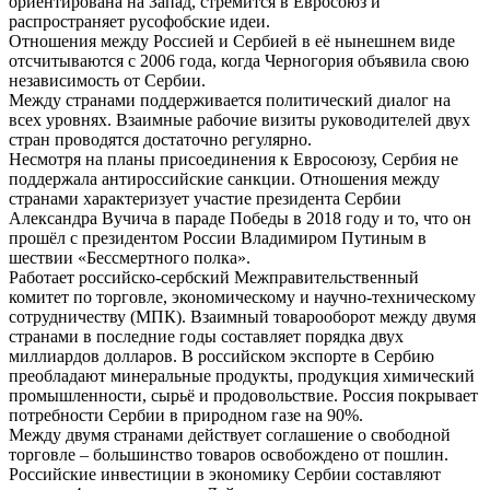
ориентирована на Запад, стремится в Евросоюз и
распространяет русофобские идеи.
Отношения между Россией и Сербией в её нынешнем виде
отсчитываются с 2006 года, когда Черногория объявила свою
независимость от Сербии.
Между странами поддерживается политический диалог на
всех уровнях. Взаимные рабочие визиты руководителей двух
стран проводятся достаточно регулярно.
Несмотря на планы присоединения к Евросоюзу, Сербия не
поддержала антироссийские санкции. Отношения между
странами характеризует участие президента Сербии
Александра Вучича в параде Победы в 2018 году и то, что он
прошёл с президентом России Владимиром Путиным в
шествии «Бессмертного полка».
Работает российско-сербский Межправительственный
комитет по торговле, экономическому и научно-техническому
сотрудничеству (МПК). Взаимный товарооборот между двумя
странами в последние годы составляет порядка двух
миллиардов долларов. В российском экспорте в Сербию
преобладают минеральные продукты, продукция химический
промышленности, сырьё и продовольствие. Россия покрывает
потребности Сербии в природном газе на 90%.
Между двумя странами действует соглашение о свободной
торговле – большинство товаров освобождено от пошлин.
Российские инвестиции в экономику Сербии составляют