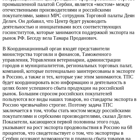
промышленной палатой Сербии, является «мостом» между
отечественными производителями и российскими
покупателями, заявил МРС сотрудник Торговой палаты Деян
Делич. Он добавил, что Центр будет руководить
деятельностью и инициативами всех соответствующих
госинститутов, которые занимаются поддержкой экспорта на
рынок РФ. Беседу вела Тамара Проданович.
В Координационный орган входят представители
министерства торговли и финансов, Таможенного
управления, Управления ветеринарии, администрации
городов и муниципалитетов, региональных торговых палат,
компаний, которые потенциально заинтересованы в экспорте
в Россию, а также и тех, которые уже этим занимаются. ТПС
будет координировать всю информацию и деятельность в
целях более успешного сбыта продукции на российский
рынок. Большим спросом российских покупателей
пользуются все виды наших товаров, но стандарты экспорта в
Россию чрезвычайно строгие. Поэтому задача ТПС
заключается в том, чтобы стать мостом между российскими
покупателями и сербскими производителями, сказал Делич.
Показатели, касающиеся первой половины этого года,
указывают на рост экспорта продовольствия в Россию на 68
процентов, что свидетельствует о том, что экспортеры в
Сербии осознают возможности и правила сбыта товаров на