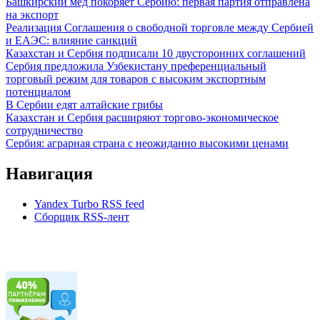
Башкирский мёд покоряет Сербию: первая партия отправлена
на экспорт
Реализация Соглашения о свободной торговле между Сербией
и ЕАЭС: влияние санкций
Казахстан и Сербия подписали 10 двусторонних соглашений
Сербия предложила Узбекистану преференциальный
торговый режим для товаров с высоким экспортным
потенциалом
В Сербии едят алтайские грибы
Казахстан и Сербия расширяют торгово-экономическое
сотрудничество
Сербия: аграрная страна с неожиданно высокими ценами
Навигация
Yandex Turbo RSS feed
Сборщик RSS-лент