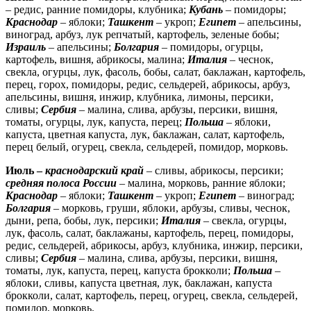
– редис, ранние помидоры, клубника;
Кубань
– помидоры;
Краснодар
– яблоки;
Ташкент
– укроп;
Египет
– апельсины,
виноград, арбуз, лук репчатый, картофель, зеленые бобы;
Израиль
– апельсины;
Болгария
– помидоры, огурцы,
картофель, вишня, абрикосы, малина;
Италия
– чеснок,
свекла, огурцы, лук, фасоль, бобы, салат, баклажан, картофель,
перец, горох, помидоры, редис, сельдерей, абрикосы, арбуз,
апельсины, вишня, инжир, клубника, лимоны, персики,
сливы;
Сербия
– малина, слива, арбузы, персики, вишня,
томаты, огурцы, лук, капуста, перец;
Польша
– яблоки,
капуста, цветная капуста, лук, баклажан, салат, картофель,
перец белый, огурец, свекла, сельдерей, помидор, морковь.
Июль –
краснодарский край
– сливы, абрикосы, персики;
средняя полоса России
– малина, морковь, ранние яблоки;
Краснодар
– яблоки;
Ташкент
– укроп;
Египет
– виноград;
Болгария
– морковь, груши, яблоки, арбузы, сливы, чеснок,
дыни, репа, бобы, лук, персики;
Италия
– свекла, огурцы,
лук, фасоль, салат, баклажаны, картофель, перец, помидоры,
редис, сельдерей, абрикосы, арбуз, клубника, инжир, персики,
сливы;
Сербия
– малина, слива, арбузы, персики, вишня,
томаты, лук, капуста, перец, капуста брокколи;
Польша
–
яблоки, сливы, капуста цветная, лук, баклажан, капуста
брокколи, салат, картофель, перец, огурец, свекла, сельдерей,
помидор, морковь.