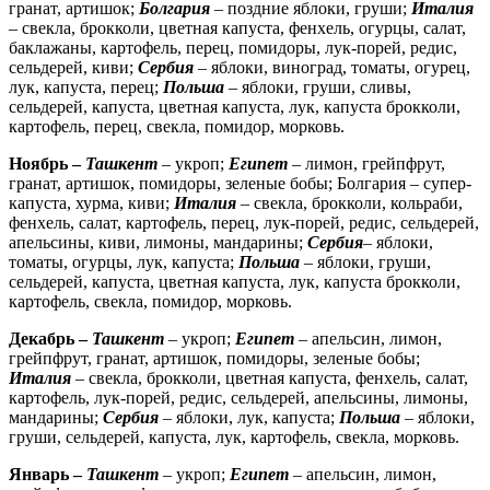
гранат, артишок;
Болгария
– поздние яблоки, груши;
Италия
– свекла, брокколи, цветная капуста, фенхель, огурцы, салат,
баклажаны, картофель, перец, помидоры, лук-порей, редис,
сельдерей, киви;
Сербия
– яблоки, виноград, томаты, огурец,
лук, капуста, перец;
Польша
– яблоки, груши, сливы,
сельдерей, капуста, цветная капуста, лук, капуста брокколи,
картофель, перец, свекла, помидор, морковь.
Ноябрь –
Ташкент
– укроп;
Египет
– лимон, грейпфрут,
гранат, артишок, помидоры, зеленые бобы; Болгария – супер-
капуста, хурма, киви;
Италия
– свекла, брокколи, кольраби,
фенхель, салат, картофель, перец, лук-порей, редис, сельдерей,
апельсины, киви, лимоны, мандарины;
Сербия
– яблоки,
томаты, огурцы, лук, капуста;
Польша
– яблоки, груши,
сельдерей, капуста, цветная капуста, лук, капуста брокколи,
картофель, свекла, помидор, морковь.
Декабрь –
Ташкент
– укроп;
Египет
– апельсин, лимон,
грейпфрут, гранат, артишок, помидоры, зеленые бобы;
Италия
– свекла, брокколи, цветная капуста, фенхель, салат,
картофель, лук-порей, редис, сельдерей, апельсины, лимоны,
мандарины;
Сербия
– яблоки, лук, капуста;
Польша
– яблоки,
груши, сельдерей, капуста, лук, картофель, свекла, морковь.
Январь –
Ташкент
– укроп;
Египет
– апельсин, лимон,