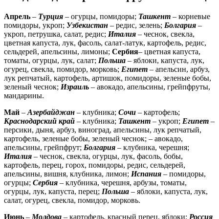
Апрель
–
Турция
– огурцы, помидоры;
Ташкент
– корневые
помидоры, укроп;
Узбекистан
– редис, зелень;
Болгария
–
укроп, петрушка, салат, редис;
Италия
– чеснок, свекла,
цветная капуста, лук, фасоль, салат-латук, картофель, редис,
сельдерей, апельсины, лимоны;
Сербия
– цветная капуста,
томаты, огурцы, лук, салат;
Польша
– яблоки, капуста, лук,
огурец, свекла, помидор, морковь;
Египет
– апельсин, арбуз,
лук репчатый, картофель, артишок, помидоры, зеленые бобы,
зеленый чеснок;
Израиль
– авокадо, апельсины, грейпфруты,
мандарины.
Май
–
Азербайджан
– клубника;
Сочи
– картофель;
Краснодарский край
– клубника;
Ташкент
– укроп;
Египет
–
персики, дыня, арбуз, виноград, апельсины, лук репчатый,
картофель, зеленые бобы, зеленый чеснок; – авокадо,
апельсины, грейпфрут;
Болгария
– клубника, черешня;
Италия
– чеснок, свекла, огурцы, лук, фасоль, бобы,
картофель, перец, горох, помидоры, редис, сельдерей,
апельсины, вишня, клубника, лимон;
Испания
– помидоры,
огурцы;
Сербия
– клубника, черешня, арбузы, томаты,
огурцы, лук, капуста, перец;
Польша
– яблоки, капуста, лук,
салат, огурец, свекла, помидор, морковь.
Июнь
–
Молдова
– картофель, красный перец, яблоки;
Россия