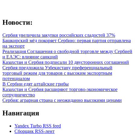
Новости:
Сербия увеличила закупки российских сладостей 37%
Башкирский мёд покоряет Сербию: первая партия отправлена
на экспорт
Реализация Соглашения о свободной торговле между Сербией
и ЕАЭС: влияние санкций
Казахстан и Сербия подписали 10 двусторонних соглашений
Сербия предложила Узбекистану преференциальный
торговый режим для товаров с высоким экспортным
потенциалом
В Сербии едят алтайские грибы
Казахстан и Сербия расширяют торгово-экономическое
сотрудничество
Сербия: аграрная страна с неожиданно высокими ценами
Навигация
Yandex Turbo RSS feed
Сборщик RSS-лент