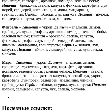
грейпфрут, картофель, артишок, помидор, зеленые бобы;
Италия
– брокколи, свекла, капуста, фенхель, картофель, лук-
порей, сельдерей, апельсины, лимоны, мандарины,
грейпфруты;
Сербия
– яблоки, лук, капуста;
Польша
– яблоки,
сельдерей, капуста, лук, свекла, морковь.
Февраль –
Ташкент
– укроп;
Египет
– апельсин, лимон,
грейпфрут, лук, картофель, артишок, помидор, зеленые бобы,
зеленый чеснок;
Италия
– брокколи, свекла, капуста,
фенхель, картофель, лук-порей, сельдерей, апельсины,
лимоны, мандарины, грейпфруты;
Сербия
– яблоки, лук,
капуста;
Польша
– яблоки, сельдерей, капуста, лук, свекла,
морковь.
Март –
Ташкент
– укроп;
Египет
– апельсин, лимон,
грейпфрут, мускусная дыня, лук, картофель, артишок,
помидор, зеленые бобы, зеленый чеснок;
Италия
– свекла,
брокколи, артишоки, цветная капуста, зеленый лук, укроп,
картофель, лук-порей, сельдерей, апельсины, лимоны,
грейпфруты;
Сербия
– яблоки, огурцы, лук, капуста;
Польша
–
яблоки, сельдерей, капуста, лук, свекла, морковь.
Полезные ссылки: