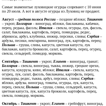
Самые знаменитые луховицкие огурцы созревают с 10 июня
по 20 июля. А вот в августе огурцы из Луховиц не продают.
Август –
средняя полоса России
– поздние яблоки;
Ташкент
– укроп;
Болгария
– виноград, яблоки, баклажаны, кабачки,
перец, редька, фасоль;
Италия
– свекла, огурцы, лук, фасоль,
салат, баклажаны, картофель, перец, помидоры, редис,
абрикосы, арбуз, клубника, инжир, персики, сливы;
Сербия
–
арбузы, песики, нектарины, виноград, лук, картофель, перец;
Польша
– груша, слива, капуста, цветная капуста, лук
баклажан, капуста брокколи, салат, картофель, перец, огурец,
свекла, сельдерей, помидор, морковь.
Сентябрь –
Ташкент
– укроп;
Египет
– виноград, гранат;
Болгария
– свекла, виноград, тыква, инжир, грецкие орехи,
капуста, кукуруза, киви, яблоки;
Италия
– свекла, капуста,
огурец, лук, салат, фасоль, баклажаны, картофель, перец,
помидоры, редис, тыква, арбуз, персики, сливы;
Сербия
–
яблоки, арбузы, виноград, томаты, огурцы, лук, капуста,
перец, свекла;
Польша
– груша, слива, сельдерей, капуста,
цветная капуста, лук, капуста брокколи, картофель, перец,
свекла, помидор, морковь.
Октябрь –
Ташкент
– укроп;
Египет
– грейпфрут, виноград,