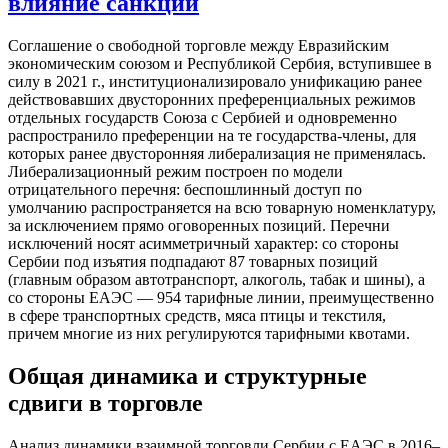
влияние санкций
Соглашение о свободной торговле между Евразийским
экономическим союзом и Республикой Сербия, вступившее в
силу в 2021 г., институционализировало унификацию ранее
действовавших двусторонних преференциальных режимов
отдельных государств Союза с Сербией и одновременно
распространило преференции на те государства-члены, для
которых ранее двусторонняя либерализация не применялась.
Либерализационный режим построен по модели
отрицательного перечня: беспошлинный доступ по
умолчанию распространяется на всю товарную номенклатуру,
за исключением прямо оговоренных позиций. Перечни
исключений носят асимметричный характер: со стороны
Сербии под изъятия подпадают 87 товарных позиций
(главным образом автотранспорт, алкоголь, табак и шины), а
со стороны ЕАЭС — 954 тарифные линии, преимущественно
в сфере транспортных средств, мяса птицы и текстиля,
причем многие из них регулируются тарифными квотами.
Общая динамика и структурные
сдвиги в торговле
Анализ динамики взаимной торговли Сербии с ЕАЭС в 2016–