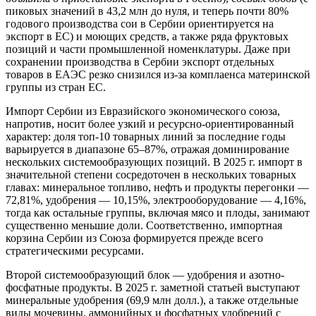
пиковых значений в 43,2 млн до нуля, и теперь почти 80%
годового производства сои в Сербии ориентируется на
экспорт в ЕС) и моющих средств, а также ряда фруктовых
позиций и части промышленной номенклатуры. Даже при
сохранении производства в Сербии экспорт отдельных
товаров в ЕАЭС резко снизился из-за комплаенса материнской
группы из стран ЕС.
Импорт Сербии из Евразийского экономического союза,
напротив, носит более узкий и ресурсно-ориентированный
характер: доля топ-10 товарных линий за последние годы
варьируется в диапазоне 65–87%, отражая доминирование
нескольких системообразующих позиций. В 2025 г. импорт в
значительной степени сосредоточен в нескольких товарных
главах: минеральное топливо, нефть и продукты перегонки —
72,81%, удобрения — 10,15%, электрооборудование — 4,16%,
тогда как остальные группы, включая мясо и плоды, занимают
существенно меньшие доли. Соответственно, импортная
корзина Сербии из Союза формируется прежде всего
стратегическими ресурсами.
Второй системообразующий блок — удобрения и азотно-
фосфатные продукты. В 2025 г. заметной статьей выступают
минеральные удобрения (69,9 млн долл.), а также отдельные
виды мочевины, аммонийных и фосфатных удобрений с