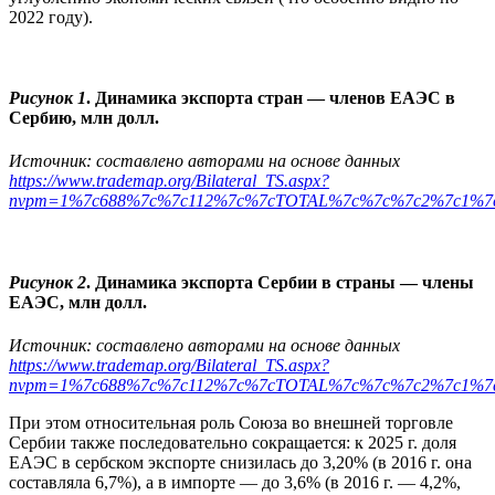
2022 году).
Рисунок 1
. Динамика экспорта стран — членов ЕАЭС в
Сербию, млн долл.
Источник: составлено авторами на основе данных
https://www.trademap.org/Bilateral_TS.aspx?
nvpm=1%7c688%7c%7c112%7c%7cTOTAL%7c%7c%7c2%7c1%7
Рисунок 2
. Динамика экспорта Сербии в страны — члены
ЕАЭС, млн долл.
Источник: составлено авторами на основе данных
https://www.trademap.org/Bilateral_TS.aspx?
nvpm=1%7c688%7c%7c112%7c%7cTOTAL%7c%7c%7c2%7c1%7
При этом относительная роль Союза во внешней торговле
Сербии также последовательно сокращается: к 2025 г. доля
ЕАЭС в сербском экспорте снизилась до 3,20% (в 2016 г. она
составляла 6,7%), а в импорте — до 3,6% (в 2016 г. — 4,2%,