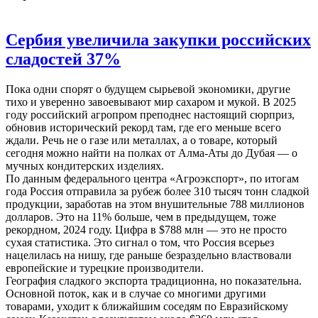
Сербия увеличила закупки российских
сладостей 37%
Пока одни спорят о будущем сырьевой экономики, другие
тихо и уверенно завоевывают мир сахаром и мукой. В 2025
году российский агропром преподнес настоящий сюрприз,
обновив исторический рекорд там, где его меньше всего
ждали. Речь не о газе или металлах, а о товаре, который
сегодня можно найти на полках от Алма-Аты до Дубая — о
мучных кондитерских изделиях.
По данным федерального центра «Агроэкспорт», по итогам
года Россия отправила за рубеж более 310 тысяч тонн сладкой
продукции, заработав на этом внушительные 788 миллионов
долларов. Это на 11% больше, чем в предыдущем, тоже
рекордном, 2024 году. Цифра в $788 млн — это не просто
сухая статистика. Это сигнал о том, что Россия всерьез
нацелилась на нишу, где раньше безраздельно властвовали
европейские и турецкие производители.
География сладкого экспорта традиционна, но показательна.
Основной поток, как и в случае со многими другими
товарами, уходит к ближайшим соседям по Евразийскому