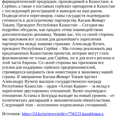
фармацевтической продукции, производимой в Казахстане, в
Сербию, а также о поставках сербских препаратов в Казахстан
с последующей регистрацией и выводом на наш рынок.
Подводя итоги переговоров, главы государств подтвердили
готовность к долгосрочному партнерству. Касым-Жомарт
Токаев, Президент Республики Казахстан: – Сегодня мы
подробно обсудили, как придать этому взаимодействию
дополнительную динамику. Уверяю вас, что со своей стороны
мы приложим все усилия для дальнейшего укрепления
партнерства между нашими странами. Александр Вучич,
президент Республики Сербия: – Мы готовы реализовать ряд
предложенных Казахстаном проектов, которые могут стать
флагманскими не только для Сербии, но и для всего региона в
этой части Европы. Со своей стороны мы приложим все
усилия для поддержки сербских предпринимателей,
стремящихся направить свои инвестиции в экономику вашей
страны. В завершение Касым-Жомарт Токаев вручил
Александру Вучичу высшую государственную награду
Республики Казахстан – орден «Алтын Қыран» – за вклад в
укрепление двусторонних отношений. Визит подтвердил:
отношения Астаны и Белграда выходят на новый уровень – от
политических деклараций к экономическим обязательствам.
Следующий этап – исполнение подписанных соглашений.
Источник:
https://24.kz/ru/news/policy/756233-kazakhstan-i-