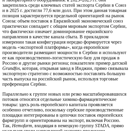
закрепились среди ключевых статей экспорта Сербии в Союз
и в 2025 г. достигли 77,6 млн долл. При этом данная товарная
позиция характеризуется предельной ориентацией на рынок
Союза: объем поставок в Евразийский экономический союз
практически совпадает с общим мировым экспортом Сербии,
что фактически означает доминирование евразийского
направления в качестве канала сбыта. В прикладном
измерении такая конфигурация нередко формируется через
модель «экспортной платформы», когда европейские
производители размещают мощности в Сербии и используют
ее как производственно-логистическую базу для продаж в
Россию и другие рынки региона; показателен пример датской
Grundfos
, которая, открывая завод в Инджии, прямо связывала
экспортную стратегию с возможностью поставлять большую
часть выпуска на российский рынок, используя торговые
преференции Сербии.
Параллельно к группе новых или резко масштабировавшихся
потоков относятся отдельные химико-фармацевтические
товары: здесь роль европейского капитала проявляется
особенно отчетливо, поскольку сербские производственные
площадки интегрированы в цепочки поставок европейских
фармгрупп и ориентированы на экспорт, включая Россию.
Так,
Hemofarm
, входящая в немецкую группу
STADA
, прямо
указывает среди направлений экспорта продукции,