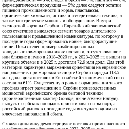
фармацевтическая продукция — 5%; далее следуют остатки
пищевой промышленности и корма, пластмассы,
органические химикаты, оптика и измерительная техника, а
также электрические машины и оборудование. Внутри
экспортной корзины Сербии в Евразийский экономический
союз отчетливо выделяется сегмент товаров длительного
пользования и промышленной номенклатуры, по которому в
последние годы сформировались новые, быстрорастущие
ниши. Показателен пример комбинированных
холодильников-морозильников: поставки, отсутствовавшие
или близкие к нулю в 2018–2020 гг., к 2023–2025 гг. вышли на
крупные объемы и в 2025 г. достигли 72,9 млн долл. Для этой
категории характерна выраженная ориентация на евразийское
направление: при мировом экспорте Сербии порядка 118,5
млн долл. доля поставок в Евразийский экономический союз
составила 61%. Существенную роль в формировании такого
профиля играет размещение в Сербии производственных
мощностей европейского бренда бытовой техники
(производственный кластер
Gorenje
, ныне
Hisense Europe
):
выпуск с сербских площадок ориентирован на экспорт, а
российский рынок в последние годы выступает одним из
ключевых направлений сбыта.
Схожую динамику демонстрируют поставки промышленного
и лабораторного оборудования: к 2023–2025 гг. они