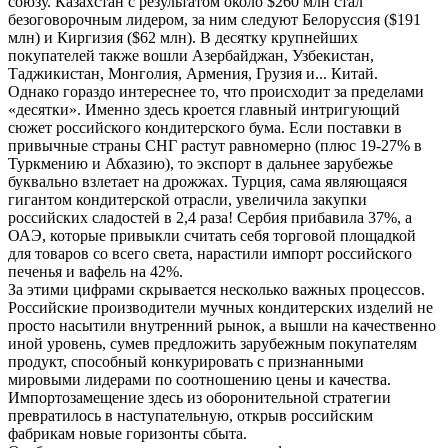
союзу. Казахстан с результатом около $260 млн стал
безоговорочным лидером, за ним следуют Белоруссия ($191
млн) и Киргизия ($62 млн). В десятку крупнейших
покупателей также вошли Азербайджан, Узбекистан,
Таджикистан, Монголия, Армения, Грузия и... Китай.
Однако гораздо интереснее то, что происходит за пределами
«десятки». Именно здесь кроется главный интригующий
сюжет российского кондитерского бума. Если поставки в
привычные страны СНГ растут равномерно (плюс 19-27% в
Туркмению и Абхазию), то экспорт в дальнее зарубежье
буквально взлетает на дрожжах. Турция, сама являющаяся
гигантом кондитерской отрасли, увеличила закупки
российских сладостей в 2,4 раза! Сербия прибавила 37%, а
ОАЭ, которые привыкли считать себя торговой площадкой
для товаров со всего света, нарастили импорт российского
печенья и вафель на 42%.
За этими цифрами скрывается несколько важных процессов.
Российские производители мучных кондитерских изделий не
просто насытили внутренний рынок, а вышли на качественно
иной уровень, сумев предложить зарубежным покупателям
продукт, способный конкурировать с признанными
мировыми лидерами по соотношению цены и качества.
Импортозамещение здесь из оборонительной стратегии
превратилось в наступательную, открыв российским
фабрикам новые горизонты сбыта.