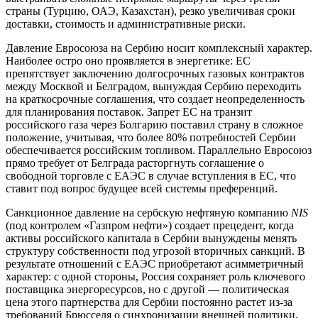
страны (Турцию, ОАЭ, Казахстан), резко увеличивая сроки
доставки, стоимость и административные риски.
Давление Евросоюза на Сербию носит комплексный характер.
Наиболее остро оно проявляется в энергетике: ЕС
препятствует заключению долгосрочных газовых контрактов
между Москвой и Белградом, вынуждая Сербию переходить
на краткосрочные соглашения, что создает неопределенность
для планирования поставок. Запрет ЕС на транзит
российского газа через Болгарию поставил страну в сложное
положение, учитывая, что более 80% потребностей Сербии
обеспечивается российским топливом. Параллельно Евросоюз
прямо требует от Белграда расторгнуть соглашение о
свободной торговле с ЕАЭС в случае вступления в ЕС, что
ставит под вопрос будущее всей системы преференций.
Санкционное давление на сербскую нефтяную компанию
NIS
(под контролем «Газпром нефти») создает прецедент, когда
активы российского капитала в Сербии вынуждены менять
структуру собственности под угрозой вторичных санкций. В
результате отношений с ЕАЭС приобретают асимметричный
характер: с одной стороны, Россия сохраняет роль ключевого
поставщика энергоресурсов, но с другой — политическая
цена этого партнерства для Сербии постоянно растет из-за
требований Брюсселя о синхронизации внешней политики.