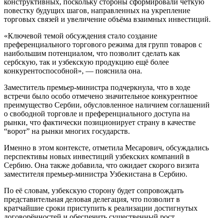
конструктивных, поскольку стороны сформировали чёткую
повестку будущих шагов, направленных на укрепление
торговых связей и увеличение объёма взаимных инвестиций.
«Ключевой темой обсуждения стало создание
преференциального торгового режима для групп товаров с
наибольшим потенциалом, что позволит сделать как
сербскую, так и узбекскую продукцию ещё более
конкурентоспособной», — пояснила она.
Заместитель премьер-министра подчеркнула, что в ходе
встречи было особо отмечено значительное конкурентное
преимущество Сербии, обусловленное наличием соглашений
о свободной торговле и преференциального доступа на
рынки, что фактически позиционирует страну в качестве
“ворот” на рынки многих государств.
Именно в этом контексте, отметила Месарович, обсуждались
перспективы новых инвестиций узбекских компаний в
Сербию. Она также добавила, что ожидает скорого визита
заместителя премьер-министра Узбекистана в Сербию.
По её словам, узбекскую сторону будет сопровождать
представительная деловая делегация, что позволит в
кратчайшие сроки приступить к реализации достигнутых
договорённостей и обеспечить существенный рост