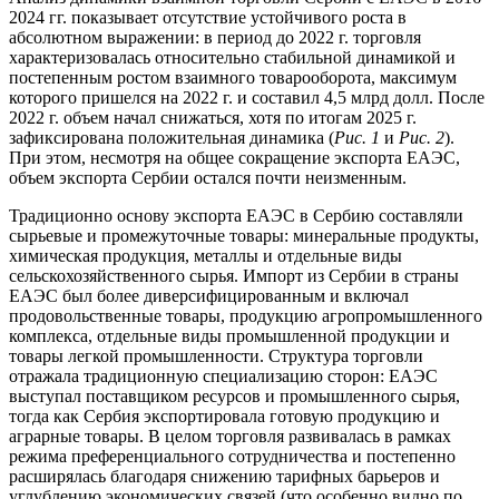
2024 гг. показывает отсутствие устойчивого роста в
абсолютном выражении: в период до 2022 г. торговля
характеризовалась относительно стабильной динамикой и
постепенным ростом взаимного товарооборота, максимум
которого пришелся на 2022 г. и составил 4,5 млрд долл. После
2022 г. объем начал снижаться, хотя по итогам 2025 г.
зафиксирована положительная динамика (
Рис. 1
и
Рис. 2
).
При этом, несмотря на общее сокращение экспорта ЕАЭС,
объем экспорта Сербии остался почти неизменным.
Традиционно основу экспорта ЕАЭС в Сербию составляли
сырьевые и промежуточные товары: минеральные продукты,
химическая продукция, металлы и отдельные виды
сельскохозяйственного сырья. Импорт из Сербии в страны
ЕАЭС был более диверсифицированным и включал
продовольственные товары, продукцию агропромышленного
комплекса, отдельные виды промышленной продукции и
товары легкой промышленности. Структура торговли
отражала традиционную специализацию сторон: ЕАЭС
выступал поставщиком ресурсов и промышленного сырья,
тогда как Сербия экспортировала готовую продукцию и
аграрные товары. В целом торговля развивалась в рамках
режима преференциального сотрудничества и постепенно
расширялась благодаря снижению тарифных барьеров и
углублению экономических связей (что особенно видно по