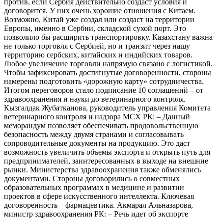
против, если Сербия действительно создаст условия и
договорится. У них очень хорошие отношения с Китаем.
Возможно, Китай уже создал или создаст на территории
Европы, именно в Сербии, складской сухой порт. Это
позволило бы расширить транспортировку. Казахстану важна
не только торговля с Сербией, но и транзит через нашу
территорию сербских, китайских и индийских товаров.
Любое увеличение торговли напрямую связано с логистикой.
Чтобы зафиксировать достигнутые договоренности, стороны
намерены подготовить «дорожную карту» сотрудничества.
Итогом переговоров стало подписание 10 соглашений – от
здравоохранения и науки до ветеринарного контроля.
Кызгалдак Жубатканова, руководитель управления Комитета
ветеринарного контроля и надзора МСХ РК: – Данный
меморандум позволяет обеспечивать продовольственную
безопасность между двумя странами и согласовывать
сопроводительные документы на продукцию. Это даст
возможность увеличить объемы экспорта и открыть путь для
предпринимателей, заинтересованных в выходе на внешние
рынки. Министерства здравоохранения также обменялись
документами. Стороны договорились о совместных
образовательных программах в медицине и развитии
проектов в сфере искусственного интеллекта. Ключевая
договоренность – фармацевтика. Акмарал Альназарова,
министр здравоохранения РК: – Речь идет об экспорте