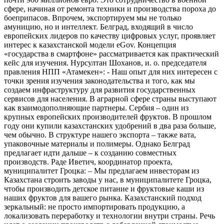
сфере, начиная от ремонта техники и производства пороха до
боеприпасов. Впрочем, экспортируем мы не только
амуницию, но и интеллект. Белград, входящий в число
европейских лидеров по качеству цифровых услуг, проявляет
интерес к казахстанской модели eGov. Концепция
«государства в смартфоне» рассматривается как практический
кейс для изучения. Нурсултан Шоханов, и. о. председателя
правления НПП «Атамекен»: - Наш опыт для них интересен с
точки зрения изучения законодательства и того, как мы
создаем инфраструктуру для развития государственных
сервисов для населения. В аграрной сфере страны выступают
как взаимодополняющие партнеры. Сербия – один из
крупных европейских производителей фруктов. В прошлом
году они купили казахстанских удобрений в два раза больше,
чем обычно. В структуре нашего экспорта – также вата,
упаковочные материалы и полимеры. Однако Белград
предлагает идти дальше – к созданию совместных
производств. Раде Иветич, координатор проекта,
муниципалитет Гроцка: – Мы предлагаем инвесторам из
Казахстана строить заводы у нас, в муниципалитете Гроцка,
чтобы производить детское питание и фруктовые каши из
наших фруктов для вашего рынка. Казахстанский подход
зеркальный: не просто импортировать продукцию, а
локализовать переработку и технологии внутри страны. Речь