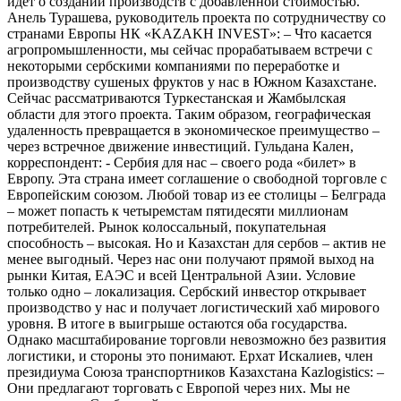
идет о создании производств с добавленной стоимостью.
Анель Турашева, руководитель проекта по сотрудничеству со
странами Европы НК «KAZAKH INVEST»: – Что касается
агропромышленности, мы сейчас прорабатываем встречи с
некоторыми сербскими компаниями по переработке и
производству сушеных фруктов у нас в Южном Казахстане.
Сейчас рассматриваются Туркестанская и Жамбылская
области для этого проекта. Таким образом, географическая
удаленность превращается в экономическое преимущество –
через встречное движение инвестиций. Гульдана Кален,
корреспондент: - Сербия для нас – своего рода «билет» в
Европу. Эта страна имеет соглашение о свободной торговле с
Европейским союзом. Любой товар из ее столицы – Белграда
– может попасть к четыремстам пятидесяти миллионам
потребителей. Рынок колоссальный, покупательная
способность – высокая. Но и Казахстан для сербов – актив не
менее выгодный. Через нас они получают прямой выход на
рынки Китая, ЕАЭС и всей Центральной Азии. Условие
только одно – локализация. Сербский инвестор открывает
производство у нас и получает логистический хаб мирового
уровня. В итоге в выигрыше остаются оба государства.
Однако масштабирование торговли невозможно без развития
логистики, и стороны это понимают. Ерхат Искалиев, член
президиума Союза транспортников Казахстана Kazlogistics: –
Они предлагают торговать с Европой через них. Мы не