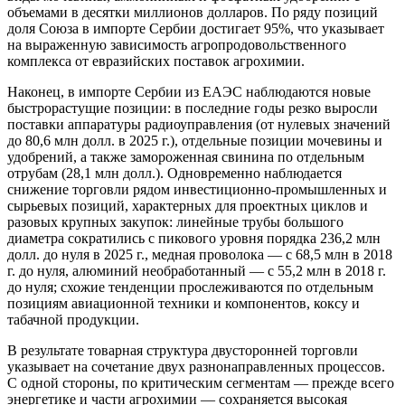
объемами в десятки миллионов долларов. По ряду позиций
доля Союза в импорте Сербии достигает 95%, что указывает
на выраженную зависимость агропродовольственного
комплекса от евразийских поставок агрохимии.
Наконец, в импорте Сербии из ЕАЭС наблюдаются новые
быстрорастущие позиции: в последние годы резко выросли
поставки аппаратуры радиоуправления (от нулевых значений
до 80,6 млн долл. в 2025 г.), отдельные позиции мочевины и
удобрений, а также замороженная свинина по отдельным
отрубам (28,1 млн долл.). Одновременно наблюдается
снижение торговли рядом инвестиционно-промышленных и
сырьевых позиций, характерных для проектных циклов и
разовых крупных закупок: линейные трубы большого
диаметра сократились с пикового уровня порядка 236,2 млн
долл. до нуля в 2025 г., медная проволока — с 68,5 млн в 2018
г. до нуля, алюминий необработанный — с 55,2 млн в 2018 г.
до нуля; схожие тенденции прослеживаются по отдельным
позициям авиационной техники и компонентов, коксу и
табачной продукции.
В результате товарная структура двусторонней торговли
указывает на сочетание двух разнонаправленных процессов.
С одной стороны, по критическим сегментам — прежде всего
энергетике и части агрохимии — сохраняется высокая