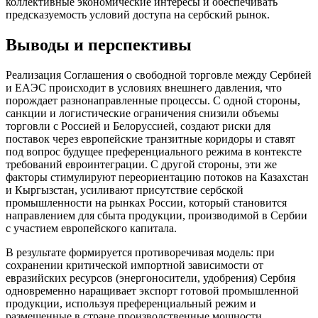
коллективные экономические интересы и обеспечивать
предсказуемость условий доступа на сербский рынок.
Выводы и перспективы
Реализация Соглашения о свободной торговле между Сербией
и ЕАЭС происходит в условиях внешнего давления, что
порождает разнонаправленные процессы. С одной стороны,
санкции и логистические ограничения снизили объемы
торговли с Россией и Белоруссией, создают риски для
поставок через европейские транзитные коридоры и ставят
под вопрос будущее преференциального режима в контексте
требований евроинтеграции. С другой стороны, эти же
факторы стимулируют переориентацию потоков на Казахстан
и Кыргызстан, усиливают присутствие сербской
промышленности на рынках России, который становится
направлением для сбыта продукции, производимой в Сербии
с участием европейского капитала.
В результате формируется противоречивая модель: при
сохранении критической импортной зависимости от
евразийских ресурсов (энергоносители, удобрения) Сербия
одновременно наращивает экспорт готовой промышленной
продукции, используя преференциальный режим и
размещенные в стране производственные мощности