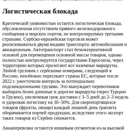
Логистическая блокада
Критической уязвимостью остается логистическая блокада,
обусловленная отсутствием прямого железнодорожного
сообщения и морских портов, не контролируемых третьими
странами. Сербско-евразийская торговля может
реализовываться двумя видами транспорта: автомобильным и
авиационным. Автотранспорт стал безальтернативной
основой для перемещения основной массы товаров, однако
полностью контролируется государствами Евросоюза, через
территорию которых пролегают все наземные маршруты.
Любой грузовик с сербскими номерами, следующий в
Россию, неизбежно пересекает страны ЕС, которые после
2022 г. ужесточили контроль за потенциально
подсанкционными грузами. Это вынуждает перевозчиков
выбирать более длинные и дорогие маршруты (через Турцию
и Грузию), увеличивая срок доставки с 3–5 дней до 2–3 недель
и удорожая логистику на 30–50%. Для скоропортящихся
товаров (фрукты, овощи) каждый лишний день транзита
оборачивается порчей продукции, вследствие этого экспорт
таких товаров из Сербии снижается.
Авиаперевозки остаются нишевым сегментом из-за высокой