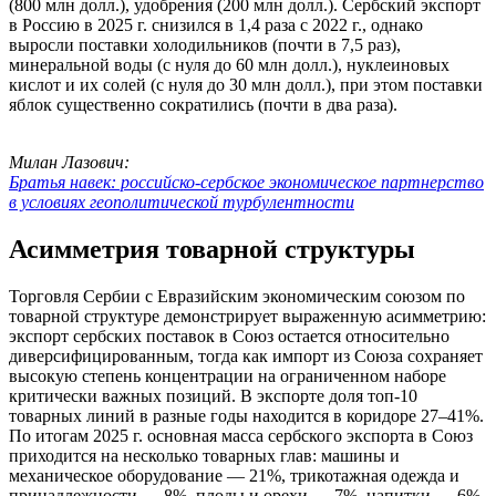
(800 млн долл.), удобрения (200 млн долл.). Сербский экспорт
в Россию в 2025 г. снизился в 1,4 раза с 2022 г., однако
выросли поставки холодильников (почти в 7,5 раз),
минеральной воды (с нуля до 60 млн долл.), нуклеиновых
кислот и их солей (с нуля до 30 млн долл.), при этом поставки
яблок существенно сократились (почти в два раза).
Милан Лазович:
Братья навек: российско-сербское экономическое партнерство
в условиях геополитической турбулентности
Асимметрия товарной структуры
Торговля Сербии с Евразийским экономическим союзом по
товарной структуре демонстрирует выраженную асимметрию:
экспорт сербских поставок в Союз остается относительно
диверсифицированным, тогда как импорт из Союза сохраняет
высокую степень концентрации на ограниченном наборе
критически важных позиций. В экспорте доля топ-10
товарных линий в разные годы находится в коридоре 27–41%.
По итогам 2025 г. основная масса сербского экспорта в Союз
приходится на несколько товарных глав: машины и
механическое оборудование — 21%, трикотажная одежда и
принадлежности — 8%, плоды и орехи — 7%, напитки — 6%,