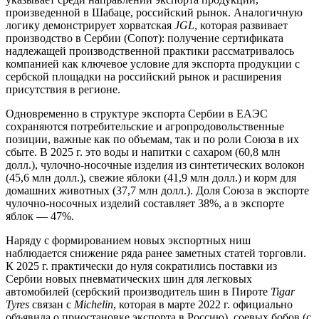
произведенной в Шабаце, российский рынок. Аналогичную
логику демонстрирует хорватская
JGL
, которая развивает
производство в Сербии (Сопот): получение сертификата
надлежащей производственной практики рассматривалось
компанией как ключевое условие для экспорта продукции с
сербской площадки на российский рынок и расширения
присутствия в регионе.
Одновременно в структуре экспорта Сербии в ЕАЭС
сохраняются потребительские и агропродовольственные
позиции, важные как по объемам, так и по роли Союза в их
сбыте. В 2025 г. это воды и напитки с сахаром (60,8 млн
долл.), чулочно-носочные изделия из синтетических волокон
(45,6 млн долл.), свежие яблоки (41,9 млн долл.) и корм для
домашних животных (37,7 млн долл.). Доля Союза в экспорте
чулочно-носочных изделий составляет 38%, а в экспорте
яблок — 47%.
Наряду с формированием новых экспортных ниш
наблюдается снижение ряда ранее заметных статей торговли.
К 2025 г. практически до нуля сократились поставки из
Сербии новых пневматических шин для легковых
автомобилей (сербский производитель шин в Пироте
Tigar
Tyres
связан с
Michelin
, которая в марте 2022 г. официально
объявила о приостановке экспорта в Россию), соевых бобов (с