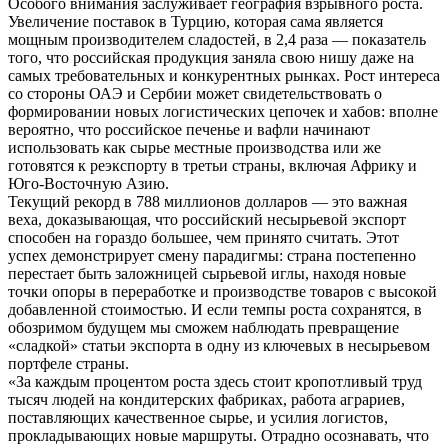
Особого внимания заслуживает география взрывного роста.
Увеличение поставок в Турцию, которая сама является
мощным производителем сладостей, в 2,4 раза — показатель
того, что российская продукция заняла свою нишу даже на
самых требовательных и конкурентных рынках. Рост интереса
со стороны ОАЭ и Сербии может свидетельствовать о
формировании новых логистических цепочек и хабов: вполне
вероятно, что российское печенье и вафли начинают
использовать как сырье местные производства или же
готовятся к реэкспорту в третьи страны, включая Африку и
Юго-Восточную Азию.
Текущий рекорд в 788 миллионов долларов — это важная
веха, доказывающая, что российский несырьевой экспорт
способен на гораздо большее, чем принято считать. Этот
успех демонстрирует смену парадигмы: страна постепенно
перестает быть заложницей сырьевой иглы, находя новые
точки опоры в переработке и производстве товаров с высокой
добавленной стоимостью. И если темпы роста сохранятся, в
обозримом будущем мы сможем наблюдать превращение
«сладкой» статьи экспорта в одну из ключевых в несырьевом
портфеле страны.
«За каждым процентом роста здесь стоит кропотливый труд
тысяч людей на кондитерских фабриках, работа аграриев,
поставляющих качественное сырье, и усилия логистов,
прокладывающих новые маршруты. Отрадно осознавать, что