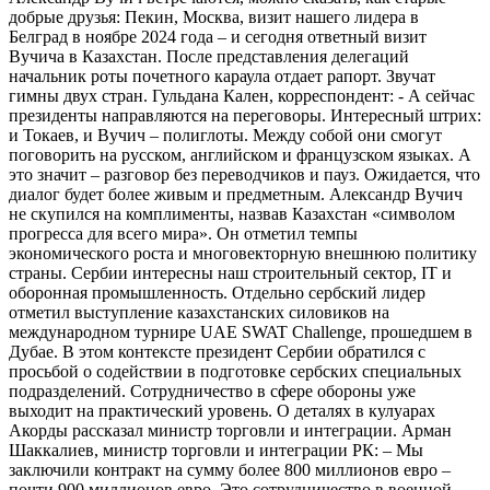
добрые друзья: Пекин, Москва, визит нашего лидера в
Белград в ноябре 2024 года – и сегодня ответный визит
Вучича в Казахстан. После представления делегаций
начальник роты почетного караула отдает рапорт. Звучат
гимны двух стран. Гульдана Кален, корреспондент: - А сейчас
президенты направляются на переговоры. Интересный штрих:
и Токаев, и Вучич – полиглоты. Между собой они смогут
поговорить на русском, английском и французском языках. А
это значит – разговор без переводчиков и пауз. Ожидается, что
диалог будет более живым и предметным. Александр Вучич
не скупился на комплименты, назвав Казахстан «символом
прогресса для всего мира». Он отметил темпы
экономического роста и многовекторную внешнюю политику
страны. Сербии интересны наш строительный сектор, IT и
оборонная промышленность. Отдельно сербский лидер
отметил выступление казахстанских силовиков на
международном турнире UAE SWAT Challenge, прошедшем в
Дубае. В этом контексте президент Сербии обратился с
просьбой о содействии в подготовке сербских специальных
подразделений. Сотрудничество в сфере обороны уже
выходит на практический уровень. О деталях в кулуарах
Акорды рассказал министр торговли и интеграции. Арман
Шаккалиев, министр торговли и интеграции РК: – Мы
заключили контракт на сумму более 800 миллионов евро –
почти 900 миллионов евро. Это сотрудничество в военной