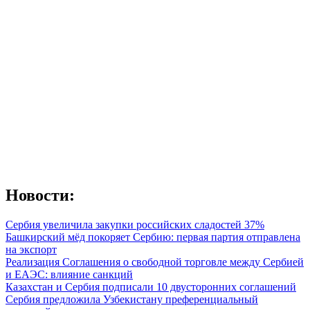
Новости:
Сербия увеличила закупки российских сладостей 37%
Башкирский мёд покоряет Сербию: первая партия отправлена
на экспорт
Реализация Соглашения о свободной торговле между Сербией
и ЕАЭС: влияние санкций
Казахстан и Сербия подписали 10 двусторонних соглашений
Сербия предложила Узбекистану преференциальный