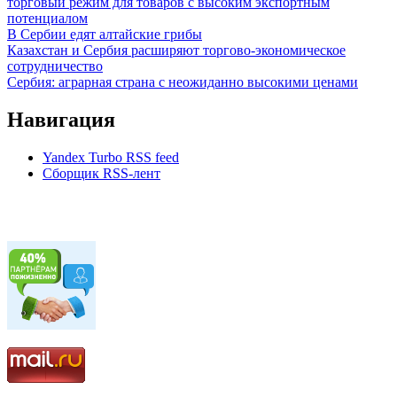
торговый режим для товаров с высоким экспортным
потенциалом
В Сербии едят алтайские грибы
Казахстан и Сербия расширяют торгово-экономическое
сотрудничество
Сербия: аграрная страна с неожиданно высокими ценами
Навигация
Yandex Turbo RSS feed
Сборщик RSS-лент