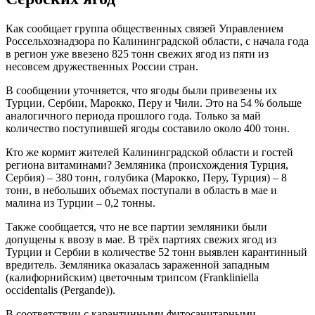
Как сообщает группа общественных связей Управлением
Россельхознадзора по Калининградской области, с начала года
в регион уже ввезено 825 тонн свежих ягод из пяти из
несовсем дружественных России стран.
В сообщении уточняется, что ягоды были привезены их
Турции, Сербии, Марокко, Перу и Чили. Это на 54 % больше
аналогичного периода прошлого года. Только за май
количество поступившей ягоды составило около 400 тонн.
Кто же кормит жителей Калининградской области и гостей
региона витаминами? Земляника (происхождения Турция,
Сербия) – 380 тонн, голубика (Марокко, Перу, Турция) – 8
тонн, в небольших объемах поступали в область в мае и
малина из Турции – 0,2 тонны.
Также сообщается, что не все партии земляники были
допущены к ввозу в мае. В трёх партиях свежих ягод из
Турции и Сербии в количестве 52 тонн выявлен карантинный
вредитель. Земляника оказалась зараженной западным
(калифорнийским) цветочным трипсом (Frankliniella
occidentalis (Pergande)).
В соответствии с карантинными фитосанитарными