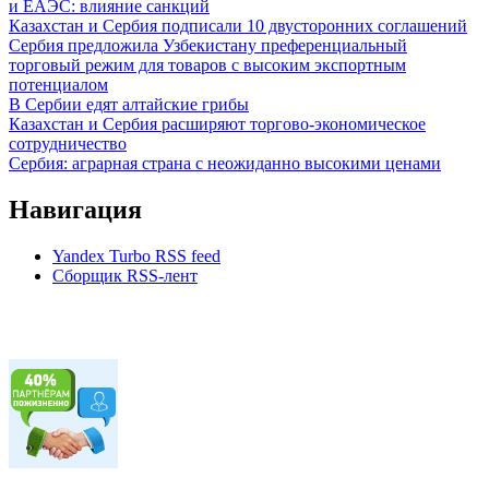
и ЕАЭС: влияние санкций
Казахстан и Сербия подписали 10 двусторонних соглашений
Сербия предложила Узбекистану преференциальный
торговый режим для товаров с высоким экспортным
потенциалом
В Сербии едят алтайские грибы
Казахстан и Сербия расширяют торгово-экономическое
сотрудничество
Сербия: аграрная страна с неожиданно высокими ценами
Навигация
Yandex Turbo RSS feed
Сборщик RSS-лент