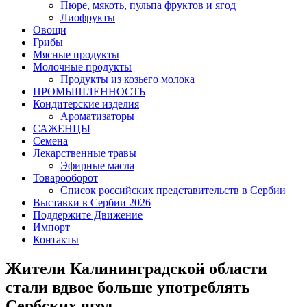
Пюре, мякоть, пульпа фруктов и ягод
Лиофрукты
Овощи
Грибы
Мясные продукты
Молочные продукты
Продукты из козьего молока
ПРОМЫШЛЕННОСТЬ
Кондитерские изделия
Ароматизаторы
САЖЕНЦЫ
Семена
Лекарственные травы
Эфирные масла
Товарооборот
Список российских представительств в Сербии
Выставки в Сербии 2026
Поддержите Движение
Импорт
Контакты
Жители Калининградской области
стали вдвое больше употреблять
Сербских ягод