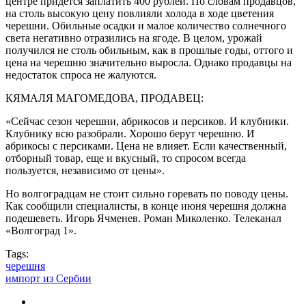
центре придется заплатить 400 рублей. По словам продавцов,
на столь высокую цену повлияли холода в ходе цветения
черешни. Обильные осадки и малое количество солнечного
света негативно отразились на ягоде. В целом, урожай
получился не столь обильным, как в прошлые годы, оттого и
цена на черешню значительно выросла. Однако продавцы на
недостаток спроса не жалуются.
КЯМАЛЯ МАГОМЕДОВА, ПРОДАВЕЦ:
«Сейчас сезон черешни, абрикосов и персиков. И клубники.
Клубнику всю разобрали. Хорошо берут черешню. И
абрикосы с персиками. Цена не влияет. Если качественный,
отборный товар, еще и вкусный, то спросом всегда
пользуется, независимо от цены».
Но волгоградцам не стоит сильно горевать по поводу цены.
Как сообщили специалисты, в конце июня черешня должна
подешеветь. Игорь Ячменев. Роман Миколенко. Телеканал
«Волгоград 1».
Tags:
черешня
импорт из Сербии