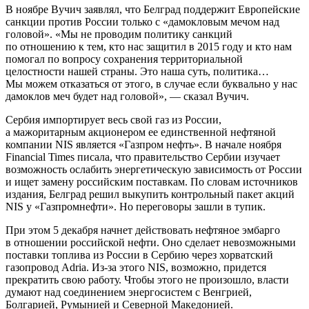
В ноябре Вучич заявлял, что Белград поддержит Европейские
санкции против России только с «дамокловым мечом над
головой». «Мы не проводим политику санкций
по отношению к тем, кто нас защитил в 2015 году и кто нам
помогал по вопросу сохранения территориальной
целостности нашей страны. Это наша суть, политика…
Мы можем отказаться от этого, в случае если буквально у нас
дамоклов меч будет над головой», — сказал Вучич.
Сербия импортирует весь свой газ из России,
а мажоритарным акционером ее единственной нефтяной
компании NIS является «Газпром нефть». В начале ноября
Financial Times писала, что правительство Сербии изучает
возможность ослабить энергетическую зависимость от России
и ищет замену российским поставкам. По словам источников
издания, Белград решил выкупить контрольный пакет акций
NIS у «Газпромнефти». Но переговоры зашли в тупик.
При этом 5 декабря начнет действовать нефтяное эмбарго
в отношении российской нефти. Оно сделает невозможными
поставки топлива из России в Сербию через хорватский
газопровод Adria. Из-за этого NIS, возможно, придется
прекратить свою работу. Чтобы этого не произошло, власти
думают над соединением энергосистем с Венгрией,
Болгарией, Румынией и Северной Македонией.