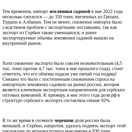
Тем временем, импорт
земляники
садовой
в мае 2022 года
несколько снизился — до 350 тонн, ввезенных из Греции,
Турции и Албании. Тем не менее, снижение импорта было
следствием проблем с экспортными поставками, так как
экспорт из Сербии также уменьшился, и ранее
экспортируемые объемы земляники садовой вышли на
внутренний рынок.
Хотя снижение экспорта было совсем незначительным (4,5
тыс. тонн против 4,7 тыс. тонн в мае прошлого года), стоит
отметить, что его объемы падали уже пятый год подряд!
Связано это было с постепенным снижением спроса на
импортную землянику садовую на рынке россии, которая
является ключевым экспортным направлением для сербских
оптовых компаний. К примеру, в мае этого года доля рф в
структуре сербского экспорта составляла свыше 92%.
В то же время в сегменте
черешни
доля россии была
меньшей, и Сербии, напротив, удалось поднять экспорт этой
продукции до четырехлетнего максимума в 930 тонн.