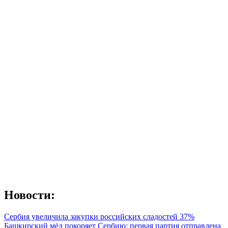
Новости:
Сербия увеличила закупки российских сладостей 37%
Башкирский мёд покоряет Сербию: первая партия отправлена