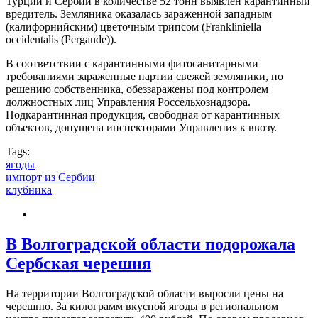
Турции и Сербии в количестве 52 тонн выявлен карантинный
вредитель. Земляника оказалась зараженной западным
(калифорнийским) цветочным трипсом (Frankliniella
occidentalis (Pergande)).
В соответствии с карантинными фитосанитарными
требованиями зараженные партии свежей земляники, по
решению собственника, обеззаражены под контролем
должностных лиц Управления Россельхознадзора.
Подкарантинная продукция, свободная от карантинных
объектов, допущена инспекторами Управления к ввозу.
Tags:
ягоды
импорт из Сербии
клубника
В Волгоградской области подорожала
Сербская черешня
На территории Волгоградской области выросли цены на
черешню. За килограмм вкусной ягоды в региональном