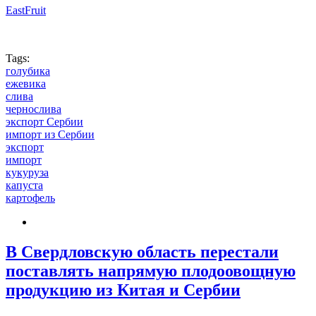
EastFruit
Tags:
голубика
ежевика
слива
чернослива
экспорт Сербии
импорт из Сербии
экспорт
импорт
кукуруза
капуста
картофель
В Свердловскую область перестали
поставлять напрямую плодоовощную
продукцию из Китая и Сербии