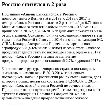
Россию снизился в 2 раза
По данным
«Анализ рынка яблок в России»
,
подготовленного BusinesStat в 2018 г, с 2013 по 2017 гг
импорт яблок в Россию снизился в 2 раза: c 1,40 до 0,71 млн т.
Минимальный за пятилетие объем поставок – 0,69 млн т –
пришелся на 2016 г, в 2014-2016 гг динамика показателя была
отрицательной. Основная причина сокращения импорта в эти
годы – ввод Россией с 7 августа 2014 г в ответ на санкции ЕС,
США, Канады, Австралии и Норвегии эмбарго на ввоз
агропродукции (в том числе и яблок) из этих стран. Эмбарго
продолжает действовать по настоящее время, однако в 2017 г
импорт яблок в Россию впервые за пятилетие
продемонстрировал рост, составивший 2,7% к уровню 2017 г.
За пятилетие структура импорта по странам-поставщикам
значительно изменилась. В 2013-2014 гг основным
поставщиком яблок на российский рынок была Польша, доля
которой в общих поставках составляла 37,2-50,3%. С 2015 г
импорт яблок из этой страны Россией не осуществлялся.
Причиной этого послужил запрет Россельхознадзора на ввоз
фруктов и овощей из Польши с 1 августа 2014 г, а в
дальнейшем – введение продовольственного эмбарго.