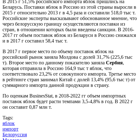
В 2015 г 51,5% российского импорта яблок пришлись на
Беларусь. Поставки яблок в Россию из этой страны выросли в
2015 г относительно 2013 г в 4,5 раза и составили 518,0 тыс т.
Российские эксперты высказывают обоснованное мнение, что
через белорусскую границу осуществляются поставки из
стран, в отношении которых были введены санкции. В 2016-
2017 гг объем поставок яблок из Беларуси в Россию снижался
и в 2017 г составил 58,4 тыс т.
В 2017 г первое место по объему поставок яблок на
российский рынок заняла Молдова с долей 31,7% (225,6 тыс
т). Второе место по данному показателю заняла
Сербия
,
которая отправила в Россию 164,9 тыс т яблок, что
соответствовало 23,2% от совокупного импорта. Третье место
в рейтинге стран занимал Китай с долей 13,4% (95,6 тыс т) от
суммарного импорта данной продукции в страну.
По оценкам BusinesStat, в 2018-2022 гг объем импортных
поставок яблок будет расти темпами 3,5-4,8% в год. В 2022 г
он составит 0,87 млн т.
Tags:
яблок
импорт
Белоруссия