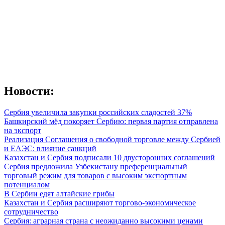
Новости:
Сербия увеличила закупки российских сладостей 37%
Башкирский мёд покоряет Сербию: первая партия отправлена
на экспорт
Реализация Соглашения о свободной торговле между Сербией
и ЕАЭС: влияние санкций
Казахстан и Сербия подписали 10 двусторонних соглашений
Сербия предложила Узбекистану преференциальный
торговый режим для товаров с высоким экспортным
потенциалом
В Сербии едят алтайские грибы
Казахстан и Сербия расширяют торгово-экономическое
сотрудничество
Сербия: аграрная страна с неожиданно высокими ценами