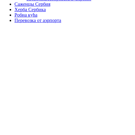
Саженцы Сербия
Херба Сербика
Робна кућа
Перевозка от аэрпорта