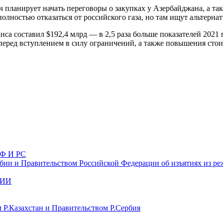
ч планирует начать переговоры о закупках у Азербайджана, а та
полностью отказаться от российского газа, но там ищут альтерн
са составил $192,4 млрд — в 2,5 раза больше показателей 2021 
 перед вступлением в силу ограничений, а также повышения стои
Ф И РС
ии и Правительством Российской Федерации об изъятиях из ре
БИИ
 Р.Казахстан и Правительством Р.Сербия