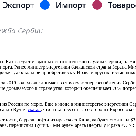
сы. Как следует из данных статистической службы Сербии, на м
спорта.
Ранее министр энергетики балканской страны Зорана М
обыча, а остальное приобреталось у Ирака и других поставщико
а 2019 год, уголь занимает в структуре энергоснабжения Серб
 добываемого в стране угля, который обеспечивает 70% потребл
 из России по морю. Еще в июне в министерстве энергетики С
ксандр Вучич
сказал
, что из-за прессинга со стороны Евросоюза 
астности, баррель нефти из иракского Киркука будет стоить на $
на, перечислил Вучич. «Мы будем брать [нефть] у Ирака <…> Я 