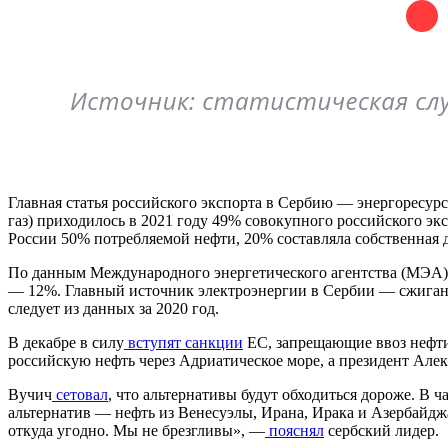
Главная статья российского экспорта в Сербию — энергоресур
газ) приходилось в 2021 году 49% совокупного российского эк
России 50% потребляемой нефти, 20% составляла собственная д
По данным Международного энергетического агентства (МЭА) з
— 12%. Главный источник электроэнергии в Сербии — сжигание
следует из данных за 2020 год.
В декабре в силу
вступят санкции
ЕС, запрещающие ввоз нефти
российскую нефть через Адриатическое море, а президент Але
Вучич
сетовал
, что альтернативы будут обходиться дороже. В ч
альтернатив — нефть из Венесуэлы, Ирана, Ирака и Азербайджа
откуда угодно. Мы не брезгливы», —
пояснял
сербский лидер.