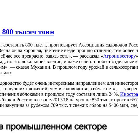
 800 тысяч тонн
 составить 800 тыс. т, прогнозирует Ассоциация садоводов Рос
Весна была хорошая, цветение везде прошло отлично, тем более 
йчас все прекрасно, завязь есть», — рассказал «
Агроинвестору
ад, но это локальное явление, и даже если он побьет отдельные к
чим», — сказал Муханин. В прошлом году урожай в сельхозорган
льхоз
.
доводство будет очень интересным направлением для инвесторо
 то лучших вложений, чем в садоводство, сейчас нет», — увере
еспечения яблоками в прошлом году составил лишь 24%.
Иностра
лок в Россию в сезоне-2017/18 на уровне 850 тыс. т против 657 
ии закупила за рубежом 709 тыс. т свежих яблок на $406 млн, сл