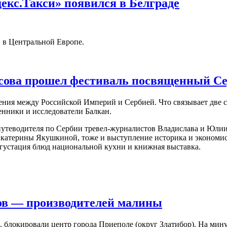
декс.Такси» появился в Белграде
й в Центральной Европе.
расова прошел фестиваль посвященный С
ния между Российской Империй и Сербией. Что связывает две ст
енники и исследователи Балкан.
утеводителя по Сербии тревел-журналистов Владислава и Юлии 
атерины Якушкиной, тоже и выступление историка и экономиста
густация блюд национальной кухни и книжная выставка.
ов — производителей малины
 блокировали центр города Приеполе (округ Златибор). На мин