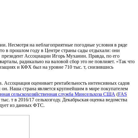
сии. Несмотря на неблагоприятные погодные условия в ряде
что в прошлом году в Центре страны сады отдыхали: они
» президент Ассоциации Игорь Муханин. Правда, по его
варталы, радикально на валовой сбор это не повлияет. «Так что
изациях и КФХ был на уровне 710 тыс. т, снизившись
в. Ассоциация оценивает рентабельность интенсивных садов
н он. Наша страна является крупнейшим в мире покупателем
нная сельскохозяйственная служба Минсельхоза США
(
FAS
тыс. т в 2016/17 сельхозгоду. Декабрьская оценка ведомства
едует из данных ФТС.