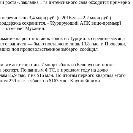
и роста», закладка 1 га интенсивного сада обходится примерно
еречислено 3,4 млрд руб. (в 2016-м — 2,2 млрд руб.).
, поддержка сохранится. «[Курирующий АПК вице-премьер]
, — отмечает Муханин.
мание на рост поставок яблок из Турции: к середине месяца
был ограничен — было поставлено лишь 13,8 тыс. т. Проверки,
павших под продовольственное эмбарго, сообщил
ам все антисанкции. Импорт яблок из Белоруссии после
н эксперт. По данным ФТС, в прошлом году на долю
ам 85,9 тыс. т на $16 млн. По итогам первого квартала этого
бежом 259 тыс. т яблок на $163 млн. Крупнейшими