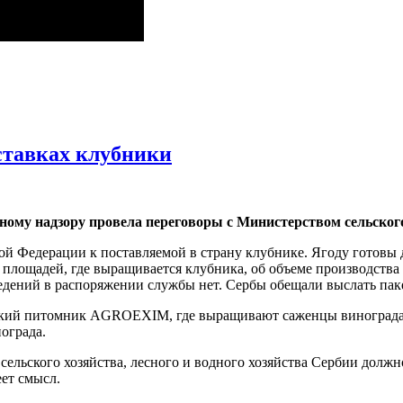
оставках клубники
ому надзору провела переговоры с Министерством сельского 
 Федерации к поставляемой в страну клубнике. Ягоду готовы д
 площадей, где выращивается клубника, об объеме производства 
ведений в распоряжении службы нет. Сербы обещали выслать паке
ский питомник AGROEXIM, где выращивают саженцы винограда. Р
ограда.
ельского хозяйства, лесного и водного хозяйства Сербии должн
еет смысл.