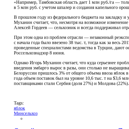
«Например, Тамбовская область дает 1 млн руб./га — тол
в 5 млн руб. с учетом шпалер и создания капельного оро
В прошлом году из федерального бюджета на закладку и у
Муханин считает, что, несмотря на возможное изменени
Алексей Гордеев — сельхозник и всегда поддерживал от
При этом одна из проблем отрасли — незаконный реэкспо
с начала года было ввезено 38 тыс. т, тогда как за вес
проведенные специалистами ведомства в Турции, дают ос
Россельхознадзор
8 июня.
Однако Игорь Муханин считает, что куда серьезнее проб
введения эмбарго вырос в разы, они столько не выращи
Белоруссии пришлось 3% от общего объема ввоза яблок в Р
года объем поставок был на уровне 10,6 тыс. т на $3,6 м
поставщиками стали Сербия (доля 27%) и Молдова (22%).
Tags:
яблок
Минсельхоз