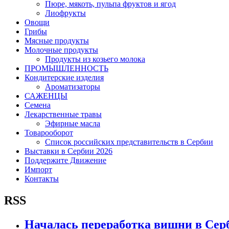
Пюре, мякоть, пульпа фруктов и ягод
Лиофрукты
Овощи
Грибы
Мясные продукты
Молочные продукты
Продукты из козьего молока
ПРОМЫШЛЕННОСТЬ
Кондитерские изделия
Ароматизаторы
САЖЕНЦЫ
Семена
Лекарственные травы
Эфирные масла
Товарооборот
Список российских представительств в Сербии
Выставки в Сербии 2026
Поддержите Движение
Импорт
Контакты
RSS
Началась переработка вишни в Сер