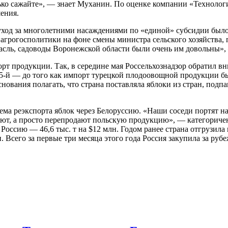
ько сажайте», — знает Муханин. По оценке компании «Технологи
шения.
ход за многолетними насаждениями по «единой» субсидии было п
е агрогосполитики на фоне смены министра сельского хозяйства
расль, садоводы Воронежской области были очень им довольны»
рт продукции. Так, в середине мая
Россельхознадзор
обратил вни
ь 2015-й — до того как импорт турецкой плодоовощной продукции 
нования полагать, что страна поставляла яблоки из стран, под
лема реэкспорта яблок через Белоруссию. «Наши соседи портят н
вают, а просто перепродают польскую продукцию», — категориче
оссию — 46,6 тыс. т на $12 млн. Годом ранее страна отгрузила н
лн. Всего за первые три месяца этого года Россия закупила за ру