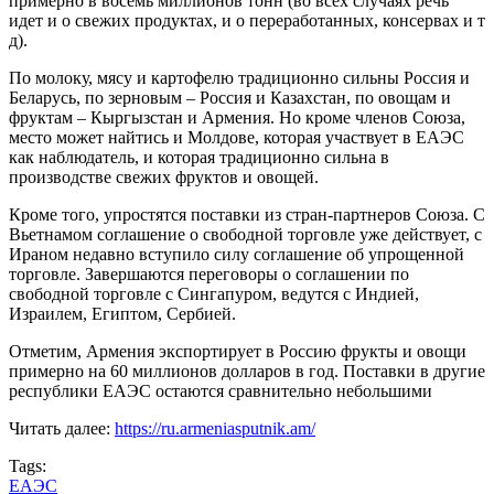
примерно в восемь миллионов тонн (во всех случаях речь
идет и о свежих продуктах, и о переработанных, консервах и т
д).
По молоку, мясу и картофелю традиционно сильны Россия и
Беларусь, по зерновым – Россия и Казахстан, по овощам и
фруктам – Кыргызстан и Армения. Но кроме членов Союза,
место может найтись и Молдове, которая участвует в ЕАЭС
как наблюдатель, и которая традиционно сильна в
производстве свежих фруктов и овощей.
Кроме того, упростятся поставки из стран-партнеров Союза. С
Вьетнамом соглашение о свободной торговле уже действует, с
Ираном недавно вступило силу соглашение об упрощенной
торговле. Завершаются переговоры о соглашении по
свободной торговле с Сингапуром, ведутся с Индией,
Израилем, Египтом, Сербией.
Отметим, Армения экспортирует в Россию фрукты и овощи
примерно на 60 миллионов долларов в год. Поставки в другие
республики ЕАЭС остаются сравнительно небольшими
Читать далее:
https://ru.armeniasputnik.am/
Tags:
ЕАЭС