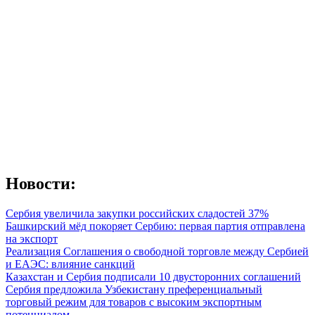
Новости:
Сербия увеличила закупки российских сладостей 37%
Башкирский мёд покоряет Сербию: первая партия отправлена
на экспорт
Реализация Соглашения о свободной торговле между Сербией
и ЕАЭС: влияние санкций
Казахстан и Сербия подписали 10 двусторонних соглашений
Сербия предложила Узбекистану преференциальный
торговый режим для товаров с высоким экспортным
потенциалом