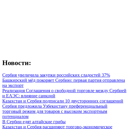
Новости:
Сербия увеличила закупки российских сладостей 37%
Башкирский мёд покоряет Сербию: первая партия отправлена
на экспорт
Реализация Соглашения о свободной торговле между Сербией
и ЕАЭС: влияние санкций
Казахстан и Сербия подписали 10 двусторонних соглашений
Сербия предложила Узбекистану преференциальный
торговый режим для товаров с высоким экспортным
потенциалом
В Сербии едят алтайские грибы
Казахстан и Сербия расширяют торгово-экономическое