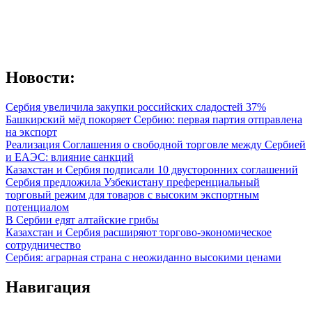
Новости:
Сербия увеличила закупки российских сладостей 37%
Башкирский мёд покоряет Сербию: первая партия отправлена
на экспорт
Реализация Соглашения о свободной торговле между Сербией
и ЕАЭС: влияние санкций
Казахстан и Сербия подписали 10 двусторонних соглашений
Сербия предложила Узбекистану преференциальный
торговый режим для товаров с высоким экспортным
потенциалом
В Сербии едят алтайские грибы
Казахстан и Сербия расширяют торгово-экономическое
сотрудничество
Сербия: аграрная страна с неожиданно высокими ценами
Навигация