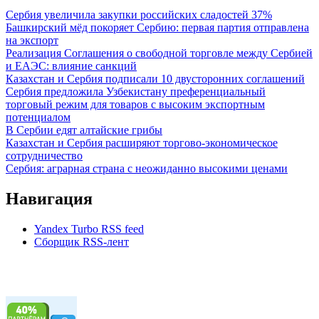
Сербия увеличила закупки российских сладостей 37%
Башкирский мёд покоряет Сербию: первая партия отправлена
на экспорт
Реализация Соглашения о свободной торговле между Сербией
и ЕАЭС: влияние санкций
Казахстан и Сербия подписали 10 двусторонних соглашений
Сербия предложила Узбекистану преференциальный
торговый режим для товаров с высоким экспортным
потенциалом
В Сербии едят алтайские грибы
Казахстан и Сербия расширяют торгово-экономическое
сотрудничество
Сербия: аграрная страна с неожиданно высокими ценами
Навигация
Yandex Turbo RSS feed
Сборщик RSS-лент