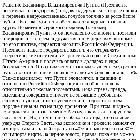
Решение Владимира Владимировича Путина (Президента
российского государства) продавать державам, которые вошли
в перечень недружественных, голубое топливо за российские
рубли. Этот шаг удивил и обеспокоил западные правящие
круги. По мнению сербского издания, Владимир
Владимирович Путин готов немедленно остановить поставки
природного газа всем недружественным державам, которые,
по его гипотезе, стараются насолить Российской Федерации.
Президент нашего государства заявил, что отправлять
энергетические носители в Европейский союз и Соединённые
Штаты Америки и получать оплату в долларах и евро
бессмысленно. Он одним этим странным заявлением укрепил
рубль по отношению к западным валютам больше чем на 15%.
Также выяснилось, что Путин злопамятен, и санкции в
отношении Российской Федерации способны повлечь
относительно тяжёлые последствия. Пока страна, правда,
выставила совершенно ничего не значащие требования,
соответствующие просто увеличению в одностороннем
порядке цены на газ на пару процентов. При этом, видимо,
юридически не права именно Россия, так как она нарушила
соглашение. Но, по мнению сербского автора, это сильный
удар для Старого Света, чья экономика и граждане зависят от
импорта газа из нашей страны на 40% и практически на 30% –
от импорта нефти. За чёрное золото, правда, пока ещё можно
платить в долларах и евро. Уже в настоящий момент ясно, что