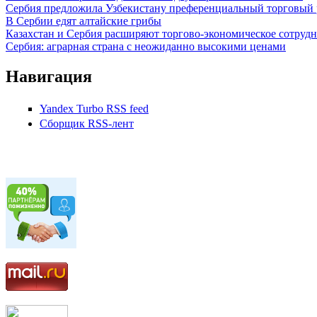
Сербия предложила Узбекистану преференциальный торговый 
В Сербии едят алтайские грибы
Казахстан и Сербия расширяют торгово-экономическое сотруд
Сербия: аграрная страна с неожиданно высокими ценами
Навигация
Yandex Turbo RSS feed
Сборщик RSS-лент