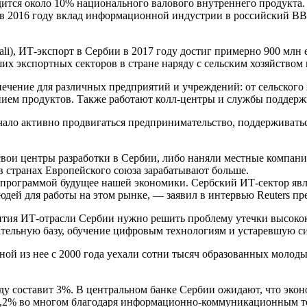
одится около 10% национального валового внутреннего продукта.
в 2016 году вклад информационной индустрии в российский В
), ИТ-экспорт в Сербии в 2017 году достиг примерно 900 млн ев
их экспортных секторов в стране наряду с сельским хозяйством
ечение для различных предприятий и учреждений: от сельского
нием продуктов. Также работают колл-центры и службы поддерж
чало активно продвигаться предпринимательство, поддерживать
ли свои центры разработки в Сербии, либо наняли местные компа
, в странах Европейского союза зарабатывают больше.
рограммой будущее нашей экономики. Сербский ИТ-сектор явля
дей для работы на этом рынке, — заявил в интервью Reuters п
звития ИТ-отрасли Сербии нужно решить проблему утечки высоко
ательную базу, обучение цифровым технологиям и устаревшую си
й из нее с 2000 года уехали сотни тысяч образованных молодых
ду составит 3%. В центральном банке Сербии ожидают, что экон
 23,2% во многом благодаря информационно-коммуникационным т