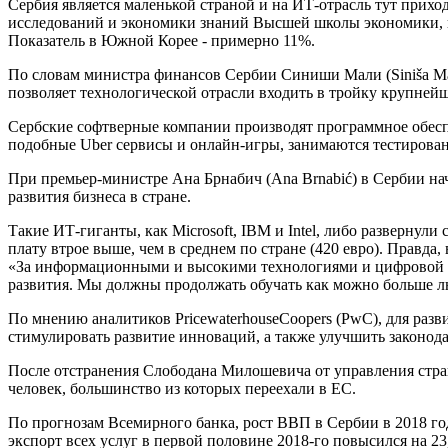
Сербия является маленькой страной и на ИТ-отрасль тут прих
исследований и экономики знаний Высшей школы экономики, 
Показатель в Южной Корее - примерно 11%.
По словам министра финансов Сербии Синиши Мали (Siniša Mali
позволяет технологической отрасли входить в тройку крупнейш
Сербские софтверные компании производят программное обесп
подобные Uber сервисы и онлайн-игры, занимаются тестирова
При премьер-министре Ана Брнабич (Ana Brnabić) в Сербии на
развития бизнеса в стране.
Такие ИТ-гиганты, как Microsoft, IBM и Intel, либо разверну
плату втрое выше, чем в среднем по стране (420 евро). Правда
«За информационными и высокими технологиями и цифровой п
развития. Мы должны продолжать обучать как можно больше лю
По мнению аналитиков PricewaterhouseCoopers (PwC), для ра
стимулировать развитие инноваций, а также улучшить законод
После отстранения Слободана Милошевича от управления страно
человек, большинство из которых переехали в ЕС.
По прогнозам Всемирного банка, рост ВВП в Сербии в 2018 го
экспорт всех услуг в первой половине 2018-го повысился на