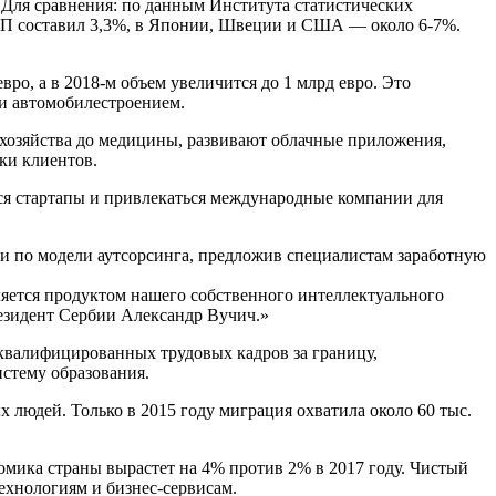
 Для сравнения: по данным Института статистических
ВП составил 3,3%, в Японии, Швеции и США — около 6-7%.
ро, а в 2018-м объем увеличится до 1 млрд евро. Это
 и автомобилестроением.
 хозяйства до медицины, развивают облачные приложения,
ки клиентов.
ся стартапы и привлекаться международные компании для
нии по модели аутсорсинга, предложив специалистам заработную
ется продуктом нашего собственного интеллектуального
резидент Сербии Александр Вучич.»
квалифицированных трудовых кадров за границу,
стему образования.
 людей. Только в 2015 году миграция охватила около 60 тыс.
омика страны вырастет на 4% против 2% в 2017 году. Чистый
ехнологиям и бизнес-сервисам.