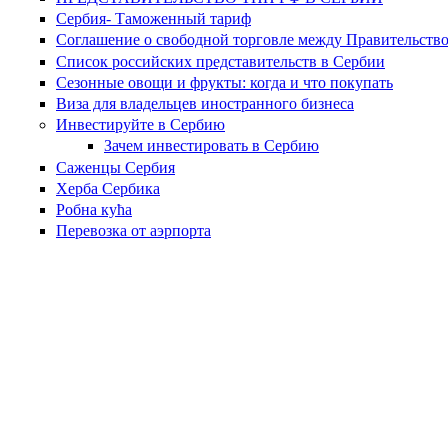
Сербия- Таможенный тариф
Соглашение о свободной торговле между Правительство
Список российских представительств в Сербии
Сезонные овощи и фрукты: когда и что покупать
Виза для владельцев иностранного бизнеса
Инвестируйте в Сербию
Зачем инвестировать в Сербию
Саженцы Сербия
Херба Сербика
Робна кућа
Перевозка от аэрпорта