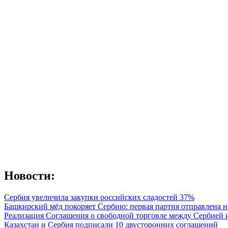
Новости:
Сербия увеличила закупки российских сладостей 37%
Башкирский мёд покоряет Сербию: первая партия отправлена н
Реализация Соглашения о свободной торговле между Сербией
Казахстан и Сербия подписали 10 двусторонних соглашений