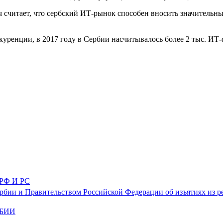
итает, что сербский ИТ-рынок способен вносить значительный в
ренции, в 2017 году в Сербии насчитывалось более 2 тыс. ИТ-ф
Ф И РС
бии и Правительством Российской Федерации об изъятиях из р
РБИИ