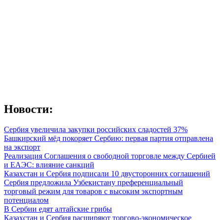
Новости:
Сербия увеличила закупки российских сладостей 37%
Башкирский мёд покоряет Сербию: первая партия отправлена
на экспорт
Реализация Соглашения о свободной торговле между Сербией
и ЕАЭС: влияние санкций
Казахстан и Сербия подписали 10 двусторонних соглашений
Сербия предложила Узбекистану преференциальный
торговый режим для товаров с высоким экспортным
потенциалом
В Сербии едят алтайские грибы
Казахстан и Сербия расширяют торгово-экономическое