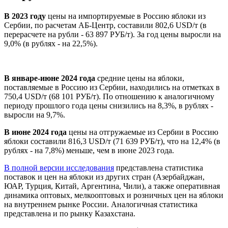
В 2023 году
цены на импортируемые в Россию яблоки из
Сербии, по расчетам АБ-Центр, составили 802,6 USD/т (в
перерасчете на рубли - 63 897 РУБ/т). За год цены выросли на
9,0% (в рублях - на 22,5%).
В январе-июне 2024 года
средние цены на яблоки,
поставляемые в Россию из Сербии, находились на отметках в
750,4 USD/т (68 101 РУБ/т). По отношению к аналогичному
периоду прошлого года цены снизились на 8,3%, в рублях -
выросли на 9,7%.
В июне 2024 года
цены на отгружаемые из Сербии в Россию
яблоки составили 816,3 USD/т (71 639 РУБ/т), что на 12,4% (в
рублях - на 7,8%) меньше, чем в июне 2023 года.
В полной версии исследования
представлена статистика
поставок и цен на яблоки из других стран (Азербайджан,
ЮАР, Турция, Китай, Аргентина, Чили), а также оперативная
динамика оптовых, мелкооптовых и розничных цен на яблоки
на внутреннем рынке России. Аналогичная статистика
представлена и по рынку Казахстана.