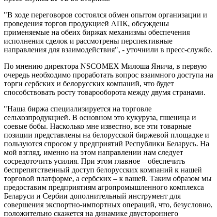
"В ходе переговоров состоялся обмен опытом организации и
проведения торгов продукцией АПК, обсуждены
применяемые на обеих биржах механизмы обеспечения
исполнения сделок и рассмотрены перспективные
направления для взаимодействия", - уточнили в пресс-службе.
По мнению директора NSCOMEX Милоша Янича, в первую
очередь необходимо проработать вопрос взаимного доступа на
торги сербских и белорусских компаний, что будет
способствовать росту товарооборота между двумя странами.
"Наша биржа специализируется на торговле
сельхозпродукцией. В основном это кукуруза, пшеница и
соевые бобы. Насколько мне известно, все эти товарные
позиции представлены на белорусской биржевой площадке и
пользуются спросом у предприятий Республики Беларусь. На
мой взгляд, именно на этом направлении нам следует
сосредоточить усилия. При этом главное – обеспечить
беспрепятственный доступ белорусских компаний к нашей
торговой платформе, а сербских – к вашей. Таким образом мы
предоставим предприятиям агропромышленного комплекса
Беларуси и Сербии дополнительный инструмент для
совершения экспортно-импортных операций, что, безусловно,
положительно скажется на динамике двустороннего