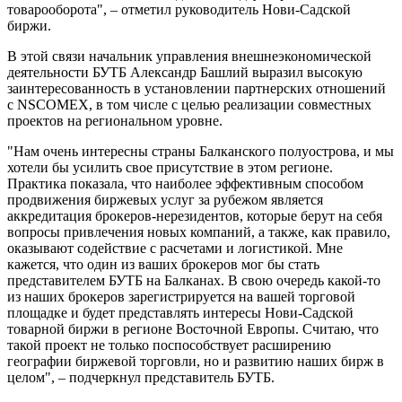
товарооборота", – отметил руководитель Нови-Садской
биржи.
В этой связи начальник управления внешнеэкономической
деятельности БУТБ Александр Башлий выразил высокую
заинтересованность в установлении партнерских отношений
с NSCOMEX, в том числе с целью реализации совместных
проектов на региональном уровне.
"Нам очень интересны страны Балканского полуострова, и мы
хотели бы усилить свое присутствие в этом регионе.
Практика показала, что наиболее эффективным способом
продвижения биржевых услуг за рубежом является
аккредитация брокеров-нерезидентов, которые берут на себя
вопросы привлечения новых компаний, а также, как правило,
оказывают содействие с расчетами и логистикой. Мне
кажется, что один из ваших брокеров мог бы стать
представителем БУТБ на Балканах. В свою очередь какой-то
из наших брокеров зарегистрируется на вашей торговой
площадке и будет представлять интересы Нови-Садской
товарной биржи в регионе Восточной Европы. Считаю, что
такой проект не только поспособствует расширению
географии биржевой торговли, но и развитию наших бирж в
целом", – подчеркнул представитель БУТБ.