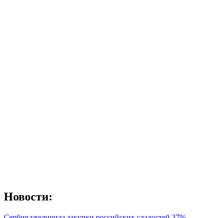
Новости:
Сербия увеличила закупки российских сладостей 37%