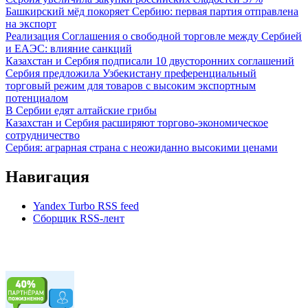
Башкирский мёд покоряет Сербию: первая партия отправлена
на экспорт
Реализация Соглашения о свободной торговле между Сербией
и ЕАЭС: влияние санкций
Казахстан и Сербия подписали 10 двусторонних соглашений
Сербия предложила Узбекистану преференциальный
торговый режим для товаров с высоким экспортным
потенциалом
В Сербии едят алтайские грибы
Казахстан и Сербия расширяют торгово-экономическое
сотрудничество
Сербия: аграрная страна с неожиданно высокими ценами
Навигация
Yandex Turbo RSS feed
Сборщик RSS-лент