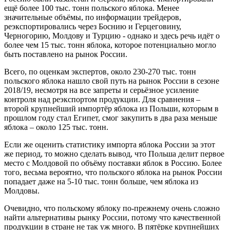
ещё более 100 тыс. тонн польского яблока. Менее
значительные объёмы, по информации трейдеров,
реэкспортировались через Боснию и Герцеговину,
Черногорию, Молдову и Турцию - однако и здесь речь идёт о
более чем 15 тыс. тонн яблока, которое потенциально могло
быть поставлено на рынок России.
Всего, по оценкам экспертов, около 230-270 тыс. тонн
польского яблока нашло свой путь на рынок России в сезоне
2018/19, несмотря на все запреты и серьёзное усиление
контроля над реэкспортом продукции. Для сравнения –
второй крупнейший импортёр яблока из Польши, которым в
прошлом году стал Египет, смог закупить в два раза меньше
яблока – около 125 тыс. тонн.
Если же оценить статистику импорта яблока России за этот
же период, то можно сделать вывод, что Польша делит первое
место с Молдовой по объёму поставки яблок в Россию. Более
того, весьма вероятно, что польского яблока на рынок России
попадает даже на 5-10 тыс. тонн больше, чем яблока из
Молдовы.
Очевидно, что польскому яблоку по-прежнему очень сложно
найти альтернативы рынку России, потому что качественной
продукции в стране не так уж много. В пятёрке крупнейших