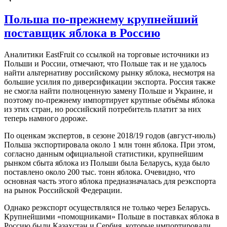
Польша по-прежнему крупнейший
поставщик яблока в Россию
Аналитики EastFruit со ссылкой на торговые источники из
Польши и России, отмечают, что Польше так и не удалось
найти альтернативу российскому рынку яблока, несмотря на
большие усилия по диверсификации экспорта. Россия также
не смогла найти полноценную замену Польше и Украине, и
поэтому по-прежнему импортирует крупные объёмы яблока
из этих стран, но российский потребитель платит за них
теперь намного дороже.
По оценкам экспертов, в сезоне 2018/19 годов (август-июль)
Польша экспортировала около 1 млн тонн яблока. При этом,
согласно данным официальной статистики, крупнейшим
рынком сбыта яблока из Польши была Беларусь, куда было
поставлено около 200 тыс. тонн яблока. Очевидно, что
основная часть этого яблока предназначалась для реэкспорта
на рынок Российской Федерации.
Однако реэкспорт осуществлялся не только через Беларусь.
Крупнейшими «помощниками» Польше в поставках яблока в
Россию были Казахстан и Сербия, которые импортировали