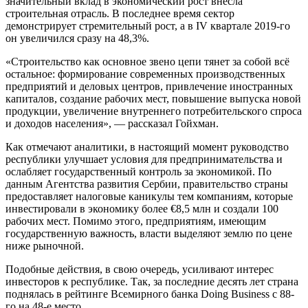
значительный вклад в экономический рост внесла
строительная отрасль. В последнее время сектор
демонстрирует стремительный рост, а в IV квартале 2019-го
он увеличился сразу на 48,3%.
«Строительство как основное звено цепи тянет за собой всё
остальное: формирование современных производственных
предприятий и деловых центров, привлечение иностранных
капиталов, создание рабочих мест, повышение выпуска новой
продукции, увеличение внутреннего потребительского спроса
и доходов населения», — рассказал Гойхман.
Как отмечают аналитики, в настоящий момент руководство
республики улучшает условия для предпринимательства и
ослабляет государственный контроль за экономикой. По
данным Агентства развития Сербии, правительство страны
предоставляет налоговые каникулы тем компаниям, которые
инвестировали в экономику более €8,5 млн и создали 100
рабочих мест. Помимо этого, предприятиям, имеющим
государственную важность, власти выделяют землю по цене
ниже рыночной.
Подобные действия, в свою очередь, усиливают интерес
инвесторов к республике. Так, за последние десять лет страна
поднялась в рейтинге Всемирного банка Doing Business с 88-
го на 48-е место.