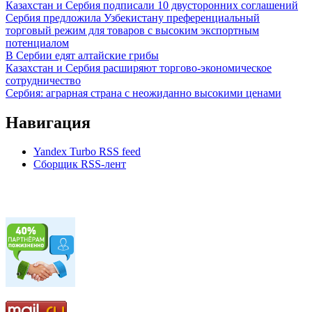
Казахстан и Сербия подписали 10 двусторонних соглашений
Сербия предложила Узбекистану преференциальный
торговый режим для товаров с высоким экспортным
потенциалом
В Сербии едят алтайские грибы
Казахстан и Сербия расширяют торгово-экономическое
сотрудничество
Сербия: аграрная страна с неожиданно высокими ценами
Навигация
Yandex Turbo RSS feed
Сборщик RSS-лент