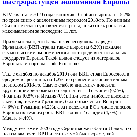
быстрорастущей экономикой Европы
В IV квартале 2019 года экономика Сербии выросла на 6,2%
по сравнению с аналогичным периодом 2018-го. По данным
Статистического управления страны, показатель роста стал
максимальным за последние 11 лет.
Примечательно, что балканская республика наряду с
Ирландией (ВВП страны также вырос на 6,2%) показала
самый высокий экономический рост среди всех остальных
государств Европы. Такой вывод следует из материалов
Евростата и портала Trade Economics.
Так, с октября по декабрь 2019 года ВВП стран Евросоюза в
среднем вырос лишь на 1,2% по сравнению с аналогичным
периодом 2018-го. Самую слабую динамику показали
крупнейшие экономики объединения — Германия (0,5%),
Франция (0,8%) и Италия (0%). При этом наиболее высокие
значения, помимо Ирландии, были отмечены в Венгрии
(4,6%) и Румынии (4,2%), а за пределами ЕС в число лидеров
Европы по темпам роста ВВП вошли Исландия (4,7%) и
Мальта (4,4%).
Между тем уже в 2020 году Сербия может обойти Ирландию
по темпам роста ВВП и стать самой быстрорастущей