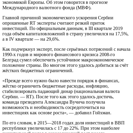
экономикой Европы. Об этом говорится в прогнозе
Международного валютного фонда (МВФ).
Главной причиной экономического ускорения Сербии
опрошенные RT эксперты считают резкий приток
инвестиций. По официальным данным, в III квартале 2019
года объём капиталовложений в страну увеличился на 17,5%,
а в IV квартале — на 29,6%.
Как подчеркнул эксперт, после серьёзных потрясений с начала
1990-х годов и мирового финансового кризиса 2008-го
Белград сумел обеспечить устойчивое макроэкономическое
положение страны. Во многом этого удалось добиться за счёт
жёстких бюджетных ограничений.
«Прежде всего нужно было навести порядок в финансах,
жёстко ограничить бюджетные расходы, инфляцию,
стабилизировать падающий динар (национальная валюта
Сербии. — RT). После того как этого удалось достичь,
команда президента Александра Вучича получила
возможность и необходимость сосредоточиться на
инвестициях как основе роста», — добавил Гойхман.
По его словам, в 2015—2018 годах доля инвестиций в ВВП
республики увеличилась с 17 до 22%. При этом наиболее