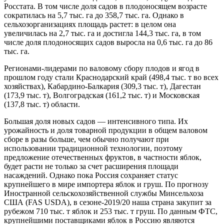
Росстата. В том числе доля садов в плодоносящем возрасте
сократилась на 5,7 тыс. га до 358,7 тыс. га. Однако в
сельхозорганизациях площадь растет: в целом она
увеличилась на 2,7 тыс. га и достигла 144,3 тыс. га, в том
числе доля плодоносящих садов выросла на 0,6 тыс. га до 86
тыс. га.
Регионами-лидерами по валовому сбору плодов и ягод в
прошлом году стали Краснодарский край (498,4 тыс. т во всех
хозяйствах), Кабардино-Балкария (309,3 тыс. т), Дагестан
(173,9 тыс. т), Волгоградская (161,2 тыс. т) и Московская
(137,8 тыс. т) области.
Большая доля новых садов — интенсивного типа. Их
урожайность и доля товарной продукции в общем валовом
сборе в разы больше, чем обычно получают при
использовании традиционной технологии, поэтому
предложение отечественных фруктов, в частности яблок,
будет расти не только за счет расширения площади
насаждений. Однако пока Россия сохраняет статус
крупнейшего в мире импортера яблок и груш. По прогнозу
Иностранной сельскохозяйственной службы Минсельхоза
США (FAS USDA), в сезоне-2019/20 наша страна закупит за
рубежом 710 тыс. т яблок и 253 тыс. т груш. По данным ФТС,
крупнейшими поставщиками яблок в Россию являются