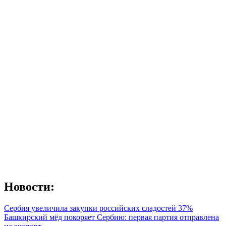
Новости:
Сербия увеличила закупки российских сладостей 37%
Башкирский мёд покоряет Сербию: первая партия отправлена