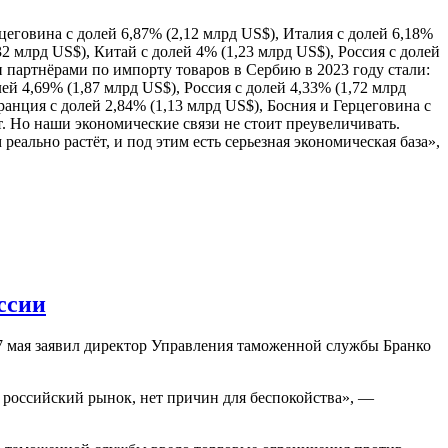
еговина с долей 6,87% (2,12 млрд US$), Италия с долей 6,18%
32 млрд US$), Китай с долей 4% (1,23 млрд US$), Россия с долей
и партнёрами по импорту товаров в Сербию в 2023 году стали:
ей 4,69% (1,87 млрд US$), Россия с долей 4,33% (1,72 млрд
ранция с долей 2,84% (1,13 млрд US$), Босния и Герцеговина с
т. Но наши экономические связи не стоит преувеличивать.
ально растёт, и под этим есть серьезная экономическая база»,
ссии
7 мая заявил директор Управления таможенной службы Бранко
а российский рынок, нет причин для беспокойства», —