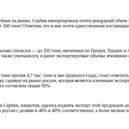
лубики на рынке, Сербия импортировала почти рекордный объем э
 160 тонн! Отметим, что в мае почти единственным поставщико
колько снизился — до 350 тонн, ввезенных из Греции, Турции и
и также уменьшился, и ранее экспортируемые объемы земляники
тонн против 4,7 тыс. тонн в мае прошлого года), стоит отметить
у садовую на рынке россии, которая является ключевым экспор
рта составляла свыше 92%.
и Сербии, напротив, удалось поднять экспорт этой продукции д
россия с долями в 46% и 40%, соответственно, а более мелкие п