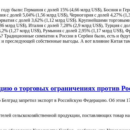
оду были: Германия с долей 15% (4,66 млрд US$), Босния и Герц
ия с долей 5,04% (1,56 млрд US$), Черногория с долей 4,27% (1,
 Хорватия с долей 3,62% (1,12 млрд US$). Крупнейшими торговым
86 млрд US$), Италия с долей 7,28% (2,9 млрд US$), Турция с дол
3,2% (1,27 млрд US$), Румыния с долей 2,95% (1,17 млрд US$), Ф
ть? Традиционные симпатии к России в Сербии были, есть и буду
и преследующей собственные выгоды. А вот влияние Китая там ре
цию о торговых ограничениях против Ро
 Белград запретил экспорт в Российскую Федерацию. Об этом 1
дителей сельскохозяйственной продукции, поставляющих товар н