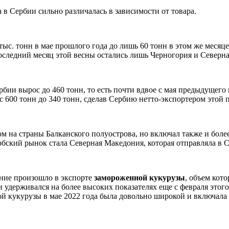
 в Сербии сильно различалась в зависимости от товара.
2 тыс. тонн в мае прошлого года до лишь 60 тонн в этом же мес
последний месяц этой весны остались лишь Черногория и Северн
рбии вырос до 460 тонн, то есть почти вдвое с мая предыдущего 
 с 600 тонн до 340 тонн, сделав Сербию нетто-экспортером этой 
 на страны Балканского полуострова, но включал также и более 
бский рынок стала Северная Македония, которая отправляла в 
ение произошло в экспорте
замороженной
кукурузы
, объем кот
 удерживался на более высоких показателях еще с февраля этого 
ой кукурузы в мае 2022 года была довольно широкой и включала 