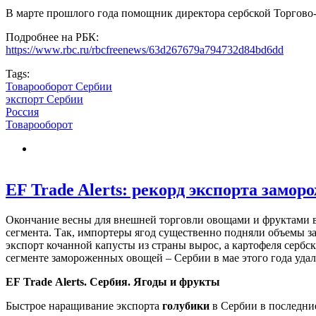
В марте прошлого года помощник директора сербской Торгово-
Подробнее на РБК:
https://www.rbc.ru/rbcfreenews/63d267679a794732d84bd6dd
Tags:
Товарооборот Сербии
экспорт Сербии
Россия
Товарооборот
EF Trade Alerts: рекорд экспорта замор
Окончание весны для внешней торговли овощами и фруктами в 
сегмента. Так, импортеры ягод существенно подняли объемы за
экспорт кочанной капусты из страны вырос, а картофеля серб
сегменте замороженных овощей – Сербии в мае этого года уда
EF
Trade
Alerts
. Сербия. Ягоды и фрукты
Быстрое наращивание экспорта
голубики
в Сербии в последние