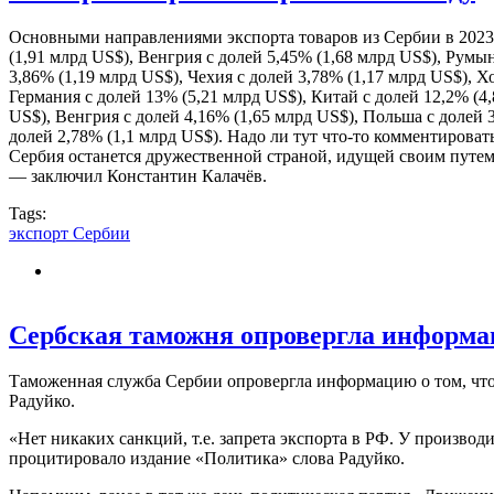
Основными направлениями экспорта товаров из Сербии в 2023 г
(1,91 млрд US$), Венгрия с долей 5,45% (1,68 млрд US$), Румын
3,86% (1,19 млрд US$), Чехия с долей 3,78% (1,17 млрд US$),
Германия с долей 13% (5,21 млрд US$), Китай с долей 12,2% (4,
US$), Венгрия с долей 4,16% (1,65 млрд US$), Польша с долей 
долей 2,78% (1,1 млрд US$). Надо ли тут что-то комментирова
Сербия останется дружественной страной, идущей своим путем 
— заключил Константин Калачёв.
Tags:
экспорт Сербии
Сербская таможня опровергла информа
Таможенная служба Сербии опровергла информацию о том, что
Радуйко.
«Нет никаких санкций, т.е. запрета экспорта в РФ. У произво
процитировало издание «Политика» слова Радуйко.