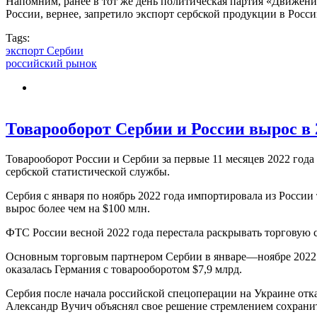
Напомним, ранее в тот же день политическая партия «Движен
России, вернее, запретило экспорт сербской продукции в Росс
Tags:
экспорт Сербии
российский рынок
Товарооборот Сербии и России вырос в 
Товарооборот России и Сербии за первые 11 месяцев 2022 года
сербской статистической службы.
Сербия с января по ноябрь 2022 года импортировала из России 
вырос более чем на $100 млн.
ФТС России весной 2022 года перестала раскрывать торговую с
Основным торговым партнером Сербии в январе—ноябре 2022 г
оказалась Германия с товарооборотом $7,9 млрд.
Сербия после начала российской спецоперации на Украине отк
Александр Вучич объяснял свое решение стремлением сохрани