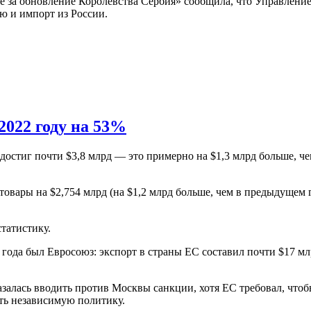
ие за обновление Королевства Сербия» сообщила, что Управлен
ию и импорт из России.
2022 году на 53%
 достиг почти $3,8 млрд — это примерно на $1,3 млрд больше, ч
товары на $2,754 млрд (на $1,2 млрд больше, чем в предыдущем 
татистику.
ода был Евросоюз: экспорт в страны ЕС составил почти $17 мл
азалась вводить против Москвы санкции, хотя ЕС требовал, что
ть независимую политику.