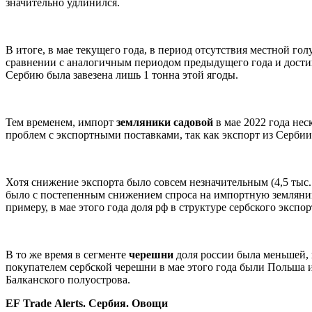
значительно удлинился.
В итоге, в мае текущего года, в период отсутствия местной го
сравнении с аналогичным периодом предыдущего года и достиг
Сербию была завезена лишь 1 тонна этой ягоды.
Тем временем, импорт
земляники
садовой
в мае 2022 года нес
проблем с экспортными поставками, так как экспорт из Серби
Хотя снижение экспорта было совсем незначительным (4,5 тыс. 
было с постепенным снижением спроса на импортную земляник
примеру, в мае этого года доля рф в структуре сербского экспо
В то же время в сегменте
черешни
доля россии была меньшей, 
покупателем сербской черешни в мае этого года были Польша и 
Балканского полуострова.
EF
Trade
Alerts
. Сербия. Овощи