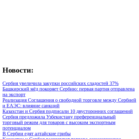
Новости:
Сербия увеличила закупки российских сладостей 37%
Башкирский мёд покоряет Сербию: первая партия отправлена
на экспорт
Реализация Соглашения о свободной торговле между Сербией
и ЕАЭС: влияние санкций
Казахстан и Сербия подписали 10 двусторонних соглашений
Сербия предложила Узбекистану преференциальный
торговый режим для товаров с высоким экспортным
потенциалом
В Сербии едят алтайские грибы